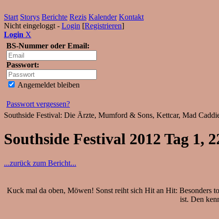
Start
Storys
Berichte
Rezis
Kalender
Kontakt
Nicht eingeloggt -
Login
[
Registrieren
]
Login
X
BS-Nummer oder Email:
Passwort:
Angemeldet bleiben
Passwort vergessen?
Southside Festival: Die Ärzte, Mumford & Sons, Kettcar, Mad Cadd
Southside Festival 2012 Tag 1, 2
...zurück zum Bericht...
Kuck mal da oben, Möwen! Sonst reiht sich Hit an Hit: Besonders tol
ist. Den ken