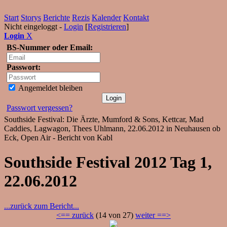
Start
Storys
Berichte
Rezis
Kalender
Kontakt
Nicht eingeloggt -
Login
[
Registrieren
]
Login
X
BS-Nummer oder Email:
Passwort:
Angemeldet bleiben
Passwort vergessen?
Southside Festival: Die Ärzte, Mumford & Sons, Kettcar, Mad
Caddies, Lagwagon, Thees Uhlmann, 22.06.2012 in Neuhausen ob
Eck, Open Air - Bericht von Kabl
Southside Festival 2012 Tag 1,
22.06.2012
...zurück zum Bericht...
<== zurück
(14 von 27)
weiter ==>