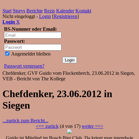
Start
Storys
Berichte
Rezis
Kalender
Kontakt
Nicht eingeloggt -
Login
[
Registrieren
]
Login
X
BS-Nummer oder Email:
Passwort:
Angemeldet bleiben
Passwort vergessen?
Chefdenker, GVF Guido vom Flockenberch, 23.06.2012 in Siegen,
VEB - Bericht von The Kollege
Chefdenker, 23.06.2012 in
Siegen
...zurück zum Bericht...
<== zurück
(4 von 17)
weiter ==>
Guido ist Mitglied im Bosch Bier Club. Da kriegt man irgendwie