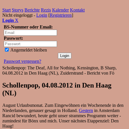
Start
Storys
Berichte
Rezis
Kalender
Kontakt
Nicht eingeloggt -
Login
[
Registrieren
]
Login
X
BS-Nummer oder Email:
Passwort:
Angemeldet bleiben
Passwort vergessen?
Schollenpop: The Deaf, All for Nothing, Kensington, B Sharp,
04.08.2012 in Den Haag (NL), Zuiderstrand - Bericht von Fö
Schollenpop, 04.08.2012 in Den Haag
(NL)
August Urlaubsmonat. Zum Eingewöhnen ein Wochenende in den
Niederlanden, genauer gesagt in Holland.
Gestern
in Amsterdam
Rancid bewundert, heute geht unser strammes Programm weiter -
zumindest für Bönx und mich. Unser nächstes Etappenziel: Den
Haag!