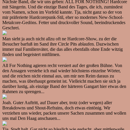
Nächste Band, die wir uns geben: ALL FOR NOTHING! Hardcore
mit Sängerin. Und die einzige Band des Tages, die ich, zumindest
vom Namen, schon im Vorfeld kannte. Tja, nicht ganz so der von
mir präferierte Hardcorepunk-Stil, eher so modernes New-School-
Metalcore-Gedöns. Fetter und druckvoller Sound, beeindruckendes
Geschrei.
Man sieht ja auch nicht allzu oft ne Hardcore-Show, zu der die
Besucher barfuß im Sand ihre Circle Pits ablaufen. Dazwischen
immer mal Familienväter, die das alles ebenfalls ohne Ende witzig
finden und begeistert mitfilmen.
All For Nothing agieren recht versiert auf der großen Bühne. Von
den Ansagen verstehe ich mal wieder höchstens einzelne Wörter,
und die reichen nicht einmal aus, um mir nen Reim daraus zu
machen, was überhaupt gemeint ist. Vielleicht machen sie sich ja
darüber lustig, als einzige Band der härteren Gangart hier etwas den
Rahmen zu sprengen...
Joah. Guter Auftritt, auf Dauer aber, trotz (oder wegen) aller
Breakdowns und Shout-Refrains, doch etwas eintönig. Wir
verziehen uns wieder, packen unsere Sachen zusammen und wollen
uns mal Den Haag anschauen...
Tja, Stadt halt. Gar nicht so hässlich wie gedacht, aber mittlerweile