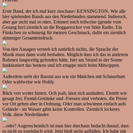
Erste Band, der ich mal kurz zuschaue: KENSINGTON. Wie alle
hier spielenden Bands aus den Niederlanden stammend. Indierock,
aber gar nicht mal so mies. Erinnert mich teilweise (gerade vom
Gesang her) ziemlich an die Reggaerocker von State Radio. Ein
Fünkchen zu schmusig für meinen Geschmack, dafür ein ziemlich
stimmiger Gesamteindruck
Von den Ansagen versteh ich natürlich nichts, die Sprache der
Musik muss dann wohl herhalten. Möglich dass ich das in anderem
Rahmen langweilig gefunden hätte, hier am Strand in der Sonne
funktioniert das bestens und ich ertappe mich beim Mitwippen.
Außerdem sieht der Bassist aus wie ein Mädchen mit Schnurrbart.
Oder wahlweise wie Holdy.
Blick von weiter hinten. Och joah, lässt sich aushalten. Eintritt wie
gesagt frei, Fremd-Getränke und -Fressen sind verboten, die Preise
vor Ort gehen aber in Ordnung. Oder man schwimmt einfach aufs
Gelände - im Wasser gibts keine Kontrollen. Ziemlich lockeres
Volk, diese Niederländer.
...oder? Augenscheinlich ist man hier durchaus bedacht darauf, dass
es nicht zu touristisch wird. Jetzt bloß nicht auffallen. Ich habe mir