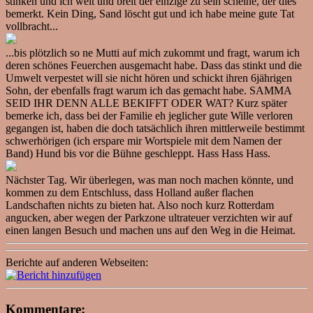
stinken und ich weit und breit der einzige zu sein scheine, der dies
bemerkt. Kein Ding, Sand löscht gut und ich habe meine gute Tat
vollbracht...
...bis plötzlich so ne Mutti auf mich zukommt und fragt, warum ich
deren schönes Feuerchen ausgemacht habe. Dass das stinkt und die
Umwelt verpestet will sie nicht hören und schickt ihren 6jährigen
Sohn, der ebenfalls fragt warum ich das gemacht habe. SAMMA
SEID IHR DENN ALLE BEKIFFT ODER WAT? Kurz später
bemerke ich, dass bei der Familie eh jeglicher gute Wille verloren
gegangen ist, haben die doch tatsächlich ihren mittlerweile bestimmt
schwerhörigen (ich erspare mir Wortspiele mit dem Namen der
Band) Hund bis vor die Bühne geschleppt. Hass Hass Hass.
Nächster Tag. Wir überlegen, was man noch machen könnte, und
kommen zu dem Entschluss, dass Holland außer flachen
Landschaften nichts zu bieten hat. Also noch kurz Rotterdam
angucken, aber wegen der Parkzone ultrateuer verzichten wir auf
einen langen Besuch und machen uns auf den Weg in die Heimat.
Berichte auf anderen Webseiten:
Kommentare: