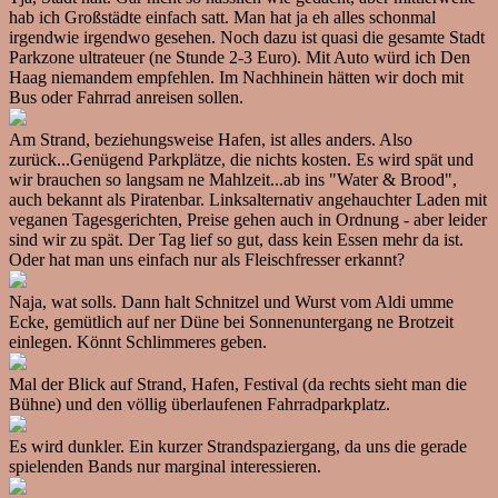
hab ich Großstädte einfach satt. Man hat ja eh alles schonmal
irgendwie irgendwo gesehen. Noch dazu ist quasi die gesamte Stadt
Parkzone ultrateuer (ne Stunde 2-3 Euro). Mit Auto würd ich Den
Haag niemandem empfehlen. Im Nachhinein hätten wir doch mit
Bus oder Fahrrad anreisen sollen.
Am Strand, beziehungsweise Hafen, ist alles anders. Also
zurück...Genügend Parkplätze, die nichts kosten. Es wird spät und
wir brauchen so langsam ne Mahlzeit...ab ins "Water & Brood",
auch bekannt als Piratenbar. Linksalternativ angehauchter Laden mit
veganen Tagesgerichten, Preise gehen auch in Ordnung - aber leider
sind wir zu spät. Der Tag lief so gut, dass kein Essen mehr da ist.
Oder hat man uns einfach nur als Fleischfresser erkannt?
Naja, wat solls. Dann halt Schnitzel und Wurst vom Aldi umme
Ecke, gemütlich auf ner Düne bei Sonnenuntergang ne Brotzeit
einlegen. Könnt Schlimmeres geben.
Mal der Blick auf Strand, Hafen, Festival (da rechts sieht man die
Bühne) und den völlig überlaufenen Fahrradparkplatz.
Es wird dunkler. Ein kurzer Strandspaziergang, da uns die gerade
spielenden Bands nur marginal interessieren.