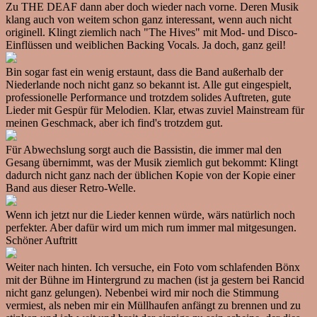
Zu THE DEAF dann aber doch wieder nach vorne. Deren Musik
klang auch von weitem schon ganz interessant, wenn auch nicht
originell. Klingt ziemlich nach "The Hives" mit Mod- und Disco-
Einflüssen und weiblichen Backing Vocals. Ja doch, ganz geil!
Bin sogar fast ein wenig erstaunt, dass die Band außerhalb der
Niederlande noch nicht ganz so bekannt ist. Alle gut eingespielt,
professionelle Performance und trotzdem solides Auftreten, gute
Lieder mit Gespür für Melodien. Klar, etwas zuviel Mainstream für
meinen Geschmack, aber ich find's trotzdem gut.
Für Abwechslung sorgt auch die Bassistin, die immer mal den
Gesang übernimmt, was der Musik ziemlich gut bekommt: Klingt
dadurch nicht ganz nach der üblichen Kopie von der Kopie einer
Band aus dieser Retro-Welle.
Wenn ich jetzt nur die Lieder kennen würde, wärs natürlich noch
perfekter. Aber dafür wird um mich rum immer mal mitgesungen.
Schöner Auftritt
Weiter nach hinten. Ich versuche, ein Foto vom schlafenden Bönx
mit der Bühne im Hintergrund zu machen (ist ja gestern bei Rancid
nicht ganz gelungen). Nebenbei wird mir noch die Stimmung
vermiest, als neben mir ein Müllhaufen anfängt zu brennen und zu