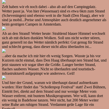
Zelt haben wir eh noch dabei - also ab auf den Campingplatz.
Wetter passt ja. Von hier (Wassenaar) sind es etwa 6km zum Strand
(Scheveningen) und ebenso weit in die Stadt (Den Haag), aber wir
sind ja mobil...Preise und Atmosphäre auch deutlich angenehmer als
beim gestrigen Campen in Amsterdam.
Ab an den Strand! Wetter heute: Strahlend blauer Himmel wechselt
sich ab mit dicken dunklen Wolken. Soll uns nicht weiter stören,
ganz generell ist das Wetter nämlich perfekt: Gut genug für Strand
und schlecht genug, dass dieser nicht allzu überlaufen ist...
...aber da mache ich mir hier eh wenig Sorgen. Wusste ja bis vor
Kurzem nicht einmal, dass Den Haag überhaupt nen Strand hat, und
jetzt staunen wir sogar über die Größe. Langer breiter Strand,
flaches sauberes Wasser. Nicht so überlaufen und touristisch-
infrastrukturell aufgepimpt wie anderswo. Geil!
Und hier der Grund, warum wir überhaupt darauf aufmerksam
wurden: Hier findet das "Schollenpop Festival" statt! Zwei Bühnen,
Eintritt frei, direkt auf dem Strand und nur wenige Meter vom
Wasser entfernt, mit buntem Musikprogramm. Wer will, kann dort
ein wenig in Badehose tanzen. Wer nicht, hat 200 Meter weiter
seine Ruhe am ruhigen Strand. Verdammt geile Lage für ein
Festival!