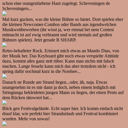
schon eine orangenfarbene Haut zugelegt. Scheveningen de
Scheveningers...
Mal kurz gucken, was die kleine Bühne so bietet. Dort spielen eher
die kleinen Newcomer-Combos oder Bands aus irgendwelchen
Musikwettbewerben (ihr wisst ja, wer einmal bei nem Contest
mitmacht ist auf ewig verbrannt und wird niemals auf großen
Bühnen spielen). Jetzt gerade B SHARP.
Retro-behafteter Rock. Erinnert mich etwas an Mando Diao, von
der Musik her. Das Keyboard gibt noch etwas verspielte Attitüde
dazu, kommt alles ganz nett rüber. Kann man nichts mit falsch
machen. Lange fesseln kann mich das aber trotzdem nicht - ich
spring dafür nochmal kurz in die Nordsee...
Danach ne Runde am Strand liegen...oder, äh, naja. Etwas
unangenehm ist es mir dann ja doch, neben einem lediglich mit
Stringtanga bekleideten jungen Mann zu liegen, der einen Penis auf
dem Rücken tätowiert hat...
Blick gen Festivalgelände. Echt super hier. Ich komm einfach nicht
drauf klar, wie perfekt hier Strandurlaub und Festival kombiniert
wurden. Mehr von sowas!