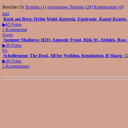
Berichte (3)
Termine (1)
vergangene Termine (28)
Kommentare (0)
kiki
Rock am Berg: Dritte Wahl, Kotzreiz, Egotronic, Kaput Krauts,
▶65 Fotos
1 Kommentar
Zwen
Summer Madness: H2O, Agnostic Front, Risk It!, Abfukk, Raw P
▶30 Fotos
Fö
Schollenpop: The Deaf, All for Nothing, Kensington, B Sharp
| 
▶29 Fotos
2 Kommentare