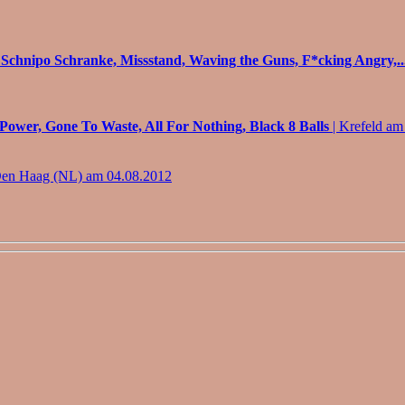
 Schnipo Schranke, Missstand, Waving the Guns, F*cking Angry,..
ower, Gone To Waste, All For Nothing, Black 8 Balls
| Krefeld am
Den Haag (NL) am 04.08.2012