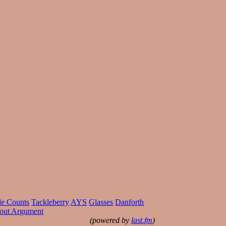
de Counts
Tackleberry
AYS
Glasses
Danforth
out Argument
(powered by
last.fm
)