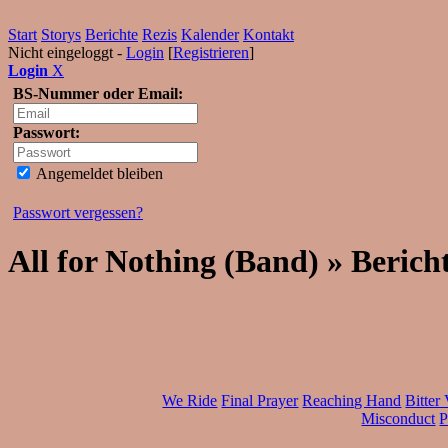
Start
Storys
Berichte
Rezis
Kalender
Kontakt
Nicht eingeloggt -
Login
[
Registrieren
]
Login
X
BS-Nummer oder Email:
Passwort:
Angemeldet bleiben
Passwort vergessen?
All for Nothing (Band) » Berich
We Ride
Final Prayer
Reaching Hand
Bitter
Misconduct
P