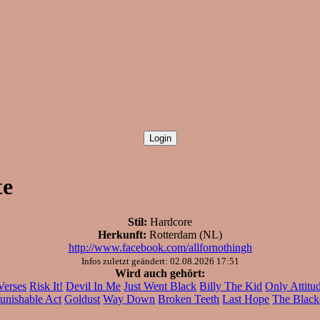
te
Stil:
Hardcore
Herkunft:
Rotterdam (NL)
http://www.facebook.com/allfornothingh
Infos zuletzt geändert: 02.08.2026 17:51
Wird auch gehört:
 Verses
Risk It!
Devil In Me
Just Went Black
Billy The Kid
Only Attitu
unishable Act
Goldust
Way Down
Broken Teeth
Last Hope
The Black