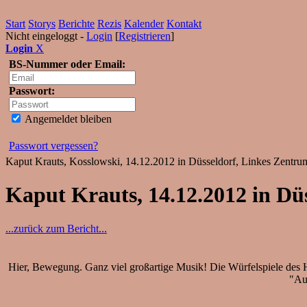
Start
Storys
Berichte
Rezis
Kalender
Kontakt
Nicht eingeloggt -
Login
[
Registrieren
]
Login
X
BS-Nummer oder Email:
Passwort:
Angemeldet bleiben
Passwort vergessen?
Kaput Krauts, Kosslowski, 14.12.2012 in Düsseldorf, Linkes Zentrum
Kaput Krauts, 14.12.2012 in Dü
...zurück zum Bericht...
Hier, Bewegung. Ganz viel großartige Musik! Die Würfelspiele des H
"Aut