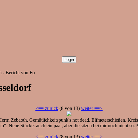
 - Bericht von Fö
sseldorf
<== zurück
(8 von 13)
weiter ==>
errn Zebaoth, Gemütlichkeitspunk's not dead, Elfmeterschießen, Krei
o". Neue Stücke: auch ein paar, aber die sitzen bei mir noch nicht so. 
<== zurück
(8 von 13)
weiter ==>