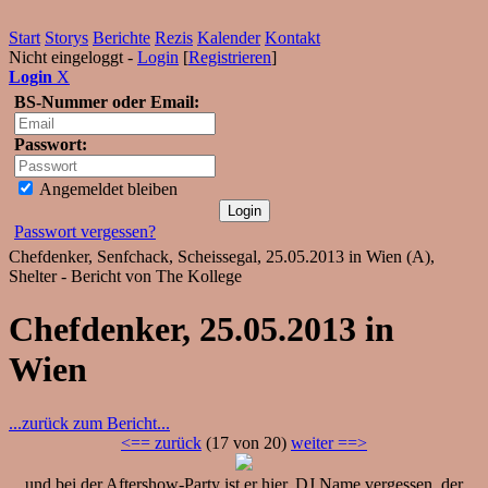
Start
Storys
Berichte
Rezis
Kalender
Kontakt
Nicht eingeloggt -
Login
[
Registrieren
]
Login
X
BS-Nummer oder Email:
Passwort:
Angemeldet bleiben
Passwort vergessen?
Chefdenker, Senfchack, Scheissegal, 25.05.2013 in Wien (A),
Shelter - Bericht von The Kollege
Chefdenker, 25.05.2013 in
Wien
...zurück zum Bericht...
<== zurück
(17 von 20)
weiter ==>
und bei der Aftershow-Party ist er hier, DJ Name vergessen, der