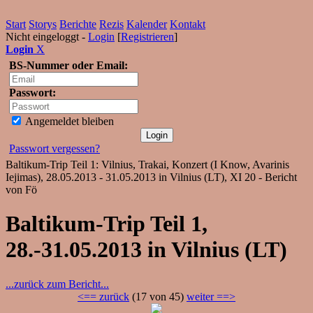
Start
Storys
Berichte
Rezis
Kalender
Kontakt
Nicht eingeloggt -
Login
[
Registrieren
]
Login
X
BS-Nummer oder Email:
Passwort:
Angemeldet bleiben
Passwort vergessen?
Baltikum-Trip Teil 1: Vilnius, Trakai, Konzert (I Know, Avarinis
Iejimas), 28.05.2013 - 31.05.2013 in Vilnius (LT), XI 20 - Bericht
von Fö
Baltikum-Trip Teil 1,
28.-31.05.2013 in Vilnius (LT)
...zurück zum Bericht...
<== zurück
(17 von 45)
weiter ==>