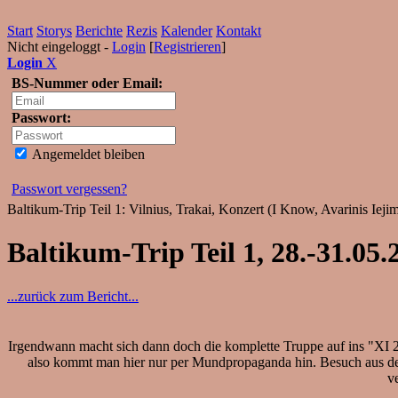
Start
Storys
Berichte
Rezis
Kalender
Kontakt
Nicht eingeloggt -
Login
[
Registrieren
]
Login
X
BS-Nummer oder Email:
Passwort:
Angemeldet bleiben
Passwort vergessen?
Baltikum-Trip Teil 1: Vilnius, Trakai, Konzert (I Know, Avarinis Ieji
Baltikum-Trip Teil 1, 28.-31.05.
...zurück zum Bericht...
Irgendwann macht sich dann doch die komplette Truppe auf ins "XI 20
also kommt man hier nur per Mundpropaganda hin. Besuch aus de
v