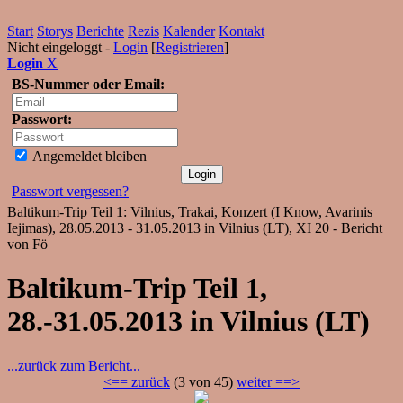
Start
Storys
Berichte
Rezis
Kalender
Kontakt
Nicht eingeloggt -
Login
[
Registrieren
]
Login
X
BS-Nummer oder Email:
Passwort:
Angemeldet bleiben
Passwort vergessen?
Baltikum-Trip Teil 1: Vilnius, Trakai, Konzert (I Know, Avarinis
Iejimas), 28.05.2013 - 31.05.2013 in Vilnius (LT), XI 20 - Bericht
von Fö
Baltikum-Trip Teil 1,
28.-31.05.2013 in Vilnius (LT)
...zurück zum Bericht...
<== zurück
(3 von 45)
weiter ==>