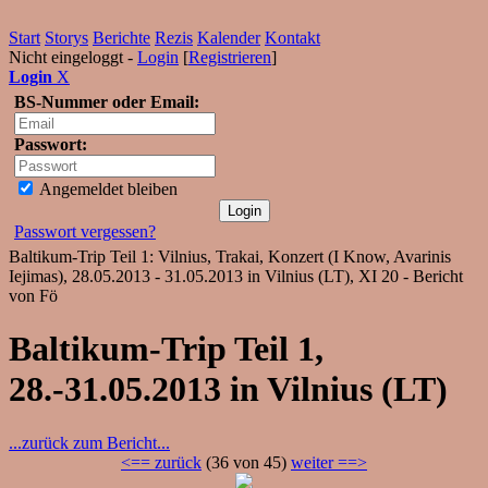
Start
Storys
Berichte
Rezis
Kalender
Kontakt
Nicht eingeloggt -
Login
[
Registrieren
]
Login
X
BS-Nummer oder Email:
Passwort:
Angemeldet bleiben
Passwort vergessen?
Baltikum-Trip Teil 1: Vilnius, Trakai, Konzert (I Know, Avarinis
Iejimas), 28.05.2013 - 31.05.2013 in Vilnius (LT), XI 20 - Bericht
von Fö
Baltikum-Trip Teil 1,
28.-31.05.2013 in Vilnius (LT)
...zurück zum Bericht...
<== zurück
(36 von 45)
weiter ==>