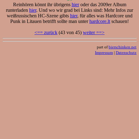
Reinhören könnt ihr übrigens
hier
oder das 2009er Album
runterladen
hier
. Und wo wir grad bei Links sind: Mehr Infos zur
weißrussischen HC-Szene gibts
hier
, für alles was Hardcore und
Punk in Litauen betrifft sollte man unter
hardcore.lt
schauen!
<== zurück
(43 von 45)
weiter ==>
part of
bierschinken.net
Impressum
|
Datenschutz