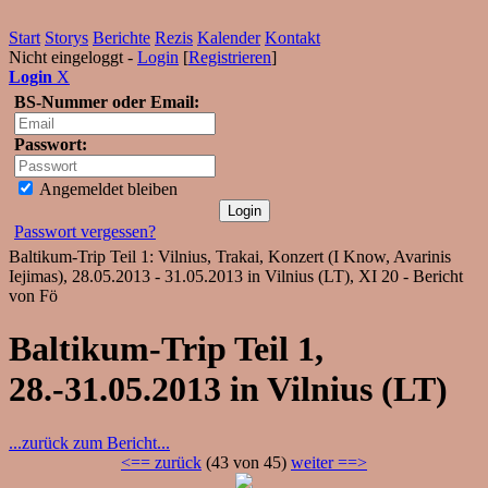
Start
Storys
Berichte
Rezis
Kalender
Kontakt
Nicht eingeloggt -
Login
[
Registrieren
]
Login
X
BS-Nummer oder Email:
Passwort:
Angemeldet bleiben
Passwort vergessen?
Baltikum-Trip Teil 1: Vilnius, Trakai, Konzert (I Know, Avarinis
Iejimas), 28.05.2013 - 31.05.2013 in Vilnius (LT), XI 20 - Bericht
von Fö
Baltikum-Trip Teil 1,
28.-31.05.2013 in Vilnius (LT)
...zurück zum Bericht...
<== zurück
(43 von 45)
weiter ==>