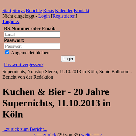
Start
Storys
Berichte
Rezis
Kalender
Kontakt
Nicht eingeloggt -
Login
[
Registrieren
]
Login
X
BS-Nummer oder Email:
Passwort:
Angemeldet bleiben
Passwort vergessen?
Supernichts, Nonstop Stereo, 11.10.2013 in Köln, Sonic Ballroom -
Bericht von der Redaktion
Kuchen & Bier - 20 Jahre
Supernichts, 11.10.2013 in
Köln
...zurück zum Bericht...
<== zurück
(29 von 35)
weiter ==>