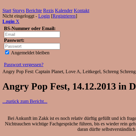
Start
Storys
Berichte
Rezis
Kalender
Kontakt
Nicht eingeloggt -
Login
[
Registrieren
]
Login
X
BS-Nummer oder Email:
Passwort:
Angemeldet bleiben
Passwort vergessen?
Angry Pop Fest: Captain Planet, Love A, Leitkegel, Schreng Schreng
Angry Pop Fest, 14.12.2013 in D
...zurück zum Bericht...
Bei Ankunft im Zakk ist es noch relativ dürftig gefüllt und ich fra
Nichtrauchen wichtige Fachgespräche führen, bis es wieder rein geht 
daran dürfte selbstverständli