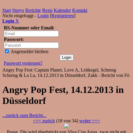
Start
Storys
Berichte
Rezis
Kalender
Kontakt
Nicht eingeloggt -
Login
[
Registrieren
]
Login
X
BS-Nummer oder Email:
Passwort:
Angemeldet bleiben
Passwort vergessen?
Angry Pop Fest: Captain Planet, Love A, Leitkegel, Schreng
Schreng & La La, 14.12.2013 in Düsseldorf, Zakk - Bericht von Fö
Angry Pop Fest, 14.12.2013 in
Düsseldorf
...zurück zum Bericht...
<== zurück
(18 von 34)
weiter ==>
Pause. Die wird überbrückt von Viva Con Agua, zwar nicht mit