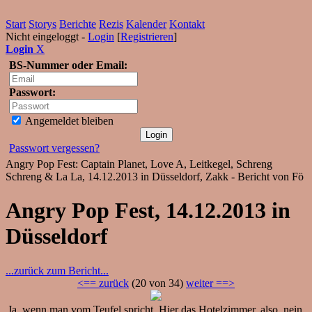
Start
Storys
Berichte
Rezis
Kalender
Kontakt
Nicht eingeloggt -
Login
[
Registrieren
]
Login
X
BS-Nummer oder Email:
Passwort:
Angemeldet bleiben
Passwort vergessen?
Angry Pop Fest: Captain Planet, Love A, Leitkegel, Schreng
Schreng & La La, 14.12.2013 in Düsseldorf, Zakk - Bericht von Fö
Angry Pop Fest, 14.12.2013 in
Düsseldorf
...zurück zum Bericht...
<== zurück
(20 von 34)
weiter ==>
Ja, wenn man vom Teufel spricht. Hier das Hotelzimmer, also, nein,