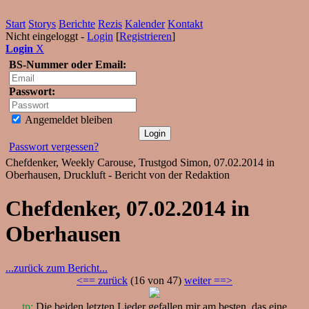
Start
Storys
Berichte
Rezis
Kalender
Kontakt
Nicht eingeloggt -
Login
[
Registrieren
]
Login
X
BS-Nummer oder Email:
Passwort:
Angemeldet bleiben
Passwort vergessen?
Chefdenker, Weekly Carouse, Trustgod Simon, 07.02.2014 in
Oberhausen, Druckluft - Bericht von der Redaktion
Chefdenker, 07.02.2014 in
Oberhausen
...zurück zum Bericht...
<== zurück
(16 von 47)
weiter ==>
tp:
Die beiden letzten Lieder gefallen mir am besten, das eine