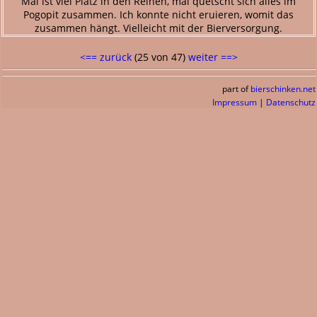
Mal ist viel Platz in den Reihen, mal quetscht sich alles im
Pogopit zusammen. Ich konnte nicht eruieren, womit das
zusammen hängt. Vielleicht mit der Bierversorgung.
<== zurück
(25 von 47)
weiter ==>
part of
bierschinken.net
Impressum
|
Datenschutz