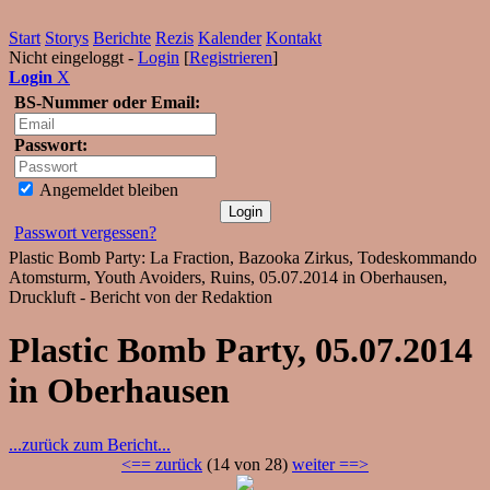
Start
Storys
Berichte
Rezis
Kalender
Kontakt
Nicht eingeloggt -
Login
[
Registrieren
]
Login
X
BS-Nummer oder Email:
Passwort:
Angemeldet bleiben
Passwort vergessen?
Plastic Bomb Party: La Fraction, Bazooka Zirkus, Todeskommando
Atomsturm, Youth Avoiders, Ruins, 05.07.2014 in Oberhausen,
Druckluft - Bericht von der Redaktion
Plastic Bomb Party, 05.07.2014
in Oberhausen
...zurück zum Bericht...
<== zurück
(14 von 28)
weiter ==>