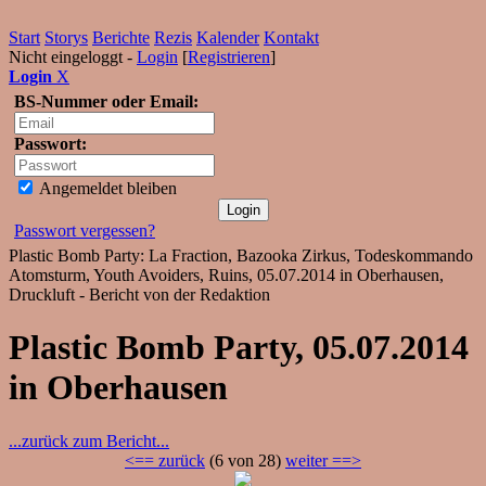
Start
Storys
Berichte
Rezis
Kalender
Kontakt
Nicht eingeloggt -
Login
[
Registrieren
]
Login
X
BS-Nummer oder Email:
Passwort:
Angemeldet bleiben
Passwort vergessen?
Plastic Bomb Party: La Fraction, Bazooka Zirkus, Todeskommando
Atomsturm, Youth Avoiders, Ruins, 05.07.2014 in Oberhausen,
Druckluft - Bericht von der Redaktion
Plastic Bomb Party, 05.07.2014
in Oberhausen
...zurück zum Bericht...
<== zurück
(6 von 28)
weiter ==>