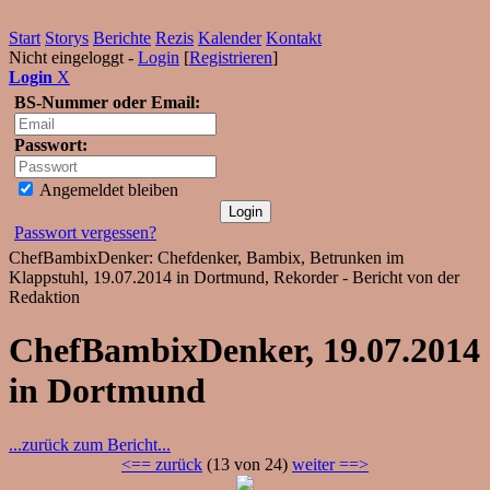
Start
Storys
Berichte
Rezis
Kalender
Kontakt
Nicht eingeloggt -
Login
[
Registrieren
]
Login
X
BS-Nummer oder Email:
Passwort:
Angemeldet bleiben
Passwort vergessen?
ChefBambixDenker: Chefdenker, Bambix, Betrunken im
Klappstuhl, 19.07.2014 in Dortmund, Rekorder - Bericht von der
Redaktion
ChefBambixDenker, 19.07.2014
in Dortmund
...zurück zum Bericht...
<== zurück
(13 von 24)
weiter ==>