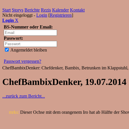
Start
Storys
Berichte
Rezis
Kalender
Kontakt
Nicht eingeloggt -
Login
[
Registrieren
]
Login
X
BS-Nummer oder Email:
Passwort:
Angemeldet bleiben
Passwort vergessen?
ChefBambixDenker: Chefdenker, Bambix, Betrunken im Klappstuhl, 
ChefBambixDenker, 19.07.2014
...zurück zum Bericht...
mrks:
Dieser Ochse mit dem orangenem Iro hat ab Hälfte der Show 