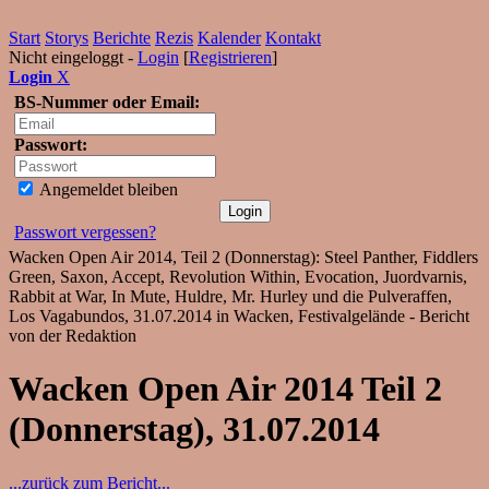
Start
Storys
Berichte
Rezis
Kalender
Kontakt
Nicht eingeloggt -
Login
[
Registrieren
]
Login
X
BS-Nummer oder Email:
Passwort:
Angemeldet bleiben
Passwort vergessen?
Wacken Open Air 2014, Teil 2 (Donnerstag): Steel Panther, Fiddlers
Green, Saxon, Accept, Revolution Within, Evocation, Juordvarnis,
Rabbit at War, In Mute, Huldre, Mr. Hurley und die Pulveraffen,
Los Vagabundos, 31.07.2014 in Wacken, Festivalgelände - Bericht
von der Redaktion
Wacken Open Air 2014 Teil 2
(Donnerstag), 31.07.2014
...zurück zum Bericht...