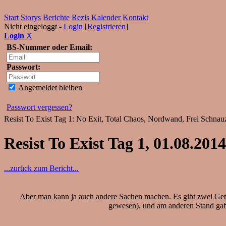
Start
Storys
Berichte
Rezis
Kalender
Kontakt
Nicht eingeloggt -
Login
[
Registrieren
]
Login
X
BS-Nummer oder Email:
Passwort:
Angemeldet bleiben
Passwort vergessen?
Resist To Exist Tag 1: No Exit, Total Chaos, Nordwand, Frei Schnauz
Resist To Exist Tag 1, 01.08.2014
...zurück zum Bericht...
Aber man kann ja auch andere Sachen machen. Es gibt zwei Geträ
gewesen), und am anderen Stand gab'