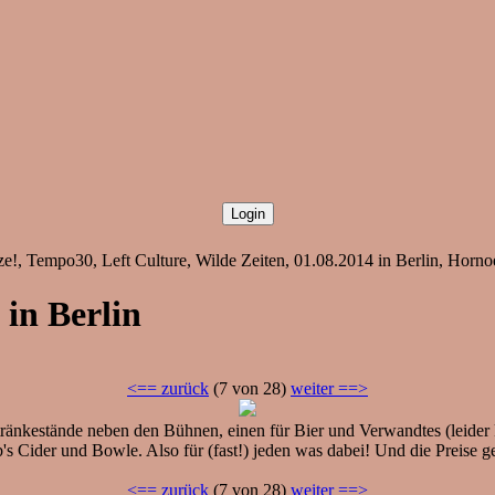
e!, Tempo30, Left Culture, Wilde Zeiten, 01.08.2014 in Berlin, Horno
 in Berlin
<== zurück
(7 von 28)
weiter ==>
nkestände neben den Bühnen, einen für Bier und Verwandtes (leider k
s Cider und Bowle. Also für (fast!) jeden was dabei! Und die Preise 
<== zurück
(7 von 28)
weiter ==>