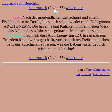
...zurück zum Bericht...
<== zurück
(2 von 56)
weiter ==>
Kiki:
Nach der morgendlichen Erfrischung und einem
Fischbrötchen im Dorf geht es auch schon wieder rund. Es beginnen
ARCH ENEMY. Die haben ja laut Kulicke mit ihrem neuen Werk
das Album dieses Jahres rausgebracht. Ich lausche gespannt.
CK Fresh:
Frechheit, dass Arch Enemy um 12 Uhr ran müssen.
Trotzdem haben wir es geschafft, vorher noch ins Freibad zu gehen
bzw. uns kutschieren zu lassen, was die Lebensgeister deutlich
wieder zurück brachte!
<== zurück
(2 von 56)
weiter ==>
part of
bierschinken.net
Impressum
|
Datenschutz