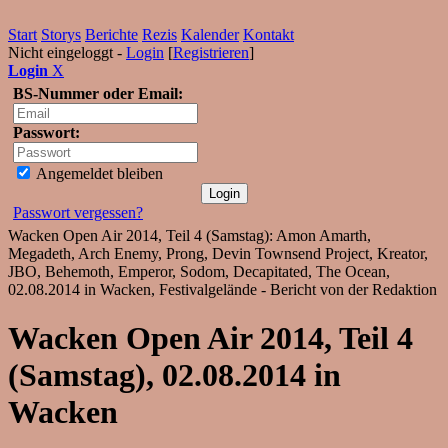
Start
Storys
Berichte
Rezis
Kalender
Kontakt
Nicht eingeloggt -
Login
[
Registrieren
]
Login
X
BS-Nummer oder Email:
Passwort:
Angemeldet bleiben
Passwort vergessen?
Wacken Open Air 2014, Teil 4 (Samstag): Amon Amarth,
Megadeth, Arch Enemy, Prong, Devin Townsend Project, Kreator,
JBO, Behemoth, Emperor, Sodom, Decapitated, The Ocean,
02.08.2014 in Wacken, Festivalgelände - Bericht von der Redaktion
Wacken Open Air 2014, Teil 4
(Samstag), 02.08.2014 in
Wacken