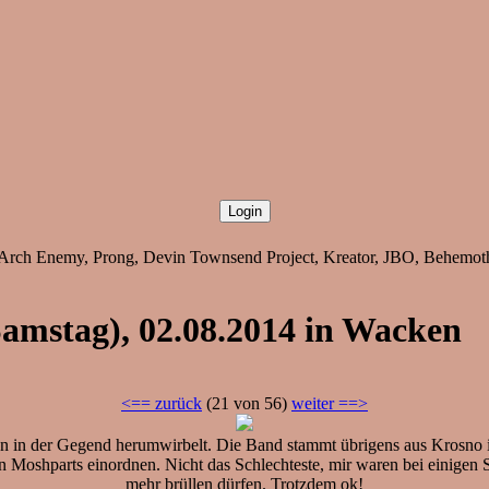
Arch Enemy, Prong, Devin Townsend Project, Kreator, JBO, Behemoth
Samstag), 02.08.2014 in Wacken
<== zurück
(21 von 56)
weiter ==>
ön in der Gegend herumwirbelt. Die Band stammt übrigens aus Krosno i
en Moshparts einordnen. Nicht das Schlechteste, mir waren bei einigen 
mehr brüllen dürfen. Trotzdem ok!