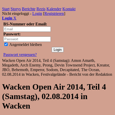
Start
Storys
Berichte
Rezis
Kalender
Kontakt
Nicht eingeloggt -
Login
[
Registrieren
]
Login
X
BS-Nummer oder Email:
Passwort:
Angemeldet bleiben
Passwort vergessen?
Wacken Open Air 2014, Teil 4 (Samstag): Amon Amarth,
Megadeth, Arch Enemy, Prong, Devin Townsend Project, Kreator,
JBO, Behemoth, Emperor, Sodom, Decapitated, The Ocean,
02.08.2014 in Wacken, Festivalgelände - Bericht von der Redaktion
Wacken Open Air 2014, Teil 4
(Samstag), 02.08.2014 in
Wacken