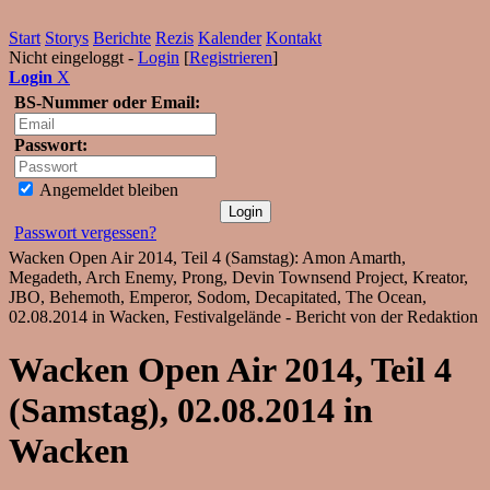
Start
Storys
Berichte
Rezis
Kalender
Kontakt
Nicht eingeloggt -
Login
[
Registrieren
]
Login
X
BS-Nummer oder Email:
Passwort:
Angemeldet bleiben
Passwort vergessen?
Wacken Open Air 2014, Teil 4 (Samstag): Amon Amarth,
Megadeth, Arch Enemy, Prong, Devin Townsend Project, Kreator,
JBO, Behemoth, Emperor, Sodom, Decapitated, The Ocean,
02.08.2014 in Wacken, Festivalgelände - Bericht von der Redaktion
Wacken Open Air 2014, Teil 4
(Samstag), 02.08.2014 in
Wacken