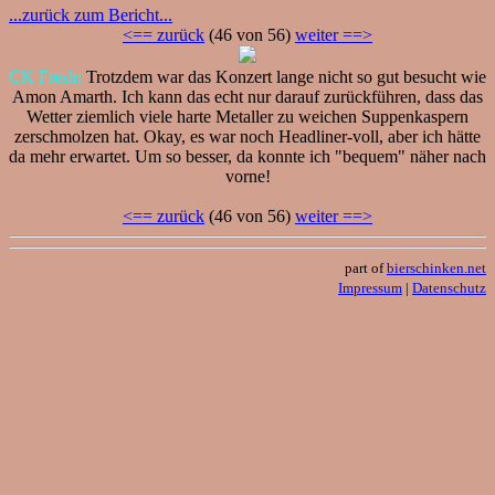
...zurück zum Bericht...
<== zurück
(46 von 56)
weiter ==>
CK Fresh:
Trotzdem war das Konzert lange nicht so gut besucht wie
Amon Amarth. Ich kann das echt nur darauf zurückführen, dass das
Wetter ziemlich viele harte Metaller zu weichen Suppenkaspern
zerschmolzen hat. Okay, es war noch Headliner-voll, aber ich hätte
da mehr erwartet. Um so besser, da konnte ich "bequem" näher nach
vorne!
<== zurück
(46 von 56)
weiter ==>
part of
bierschinken.net
Impressum
|
Datenschutz