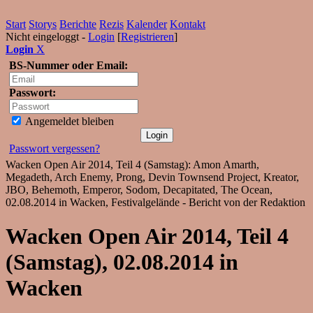
Start
Storys
Berichte
Rezis
Kalender
Kontakt
Nicht eingeloggt -
Login
[
Registrieren
]
Login
X
BS-Nummer oder Email:
Passwort:
Angemeldet bleiben
Passwort vergessen?
Wacken Open Air 2014, Teil 4 (Samstag): Amon Amarth,
Megadeth, Arch Enemy, Prong, Devin Townsend Project, Kreator,
JBO, Behemoth, Emperor, Sodom, Decapitated, The Ocean,
02.08.2014 in Wacken, Festivalgelände - Bericht von der Redaktion
Wacken Open Air 2014, Teil 4
(Samstag), 02.08.2014 in
Wacken