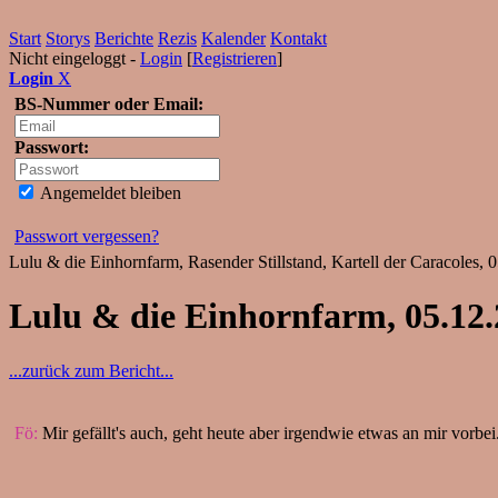
Start
Storys
Berichte
Rezis
Kalender
Kontakt
Nicht eingeloggt -
Login
[
Registrieren
]
Login
X
BS-Nummer oder Email:
Passwort:
Angemeldet bleiben
Passwort vergessen?
Lulu & die Einhornfarm, Rasender Stillstand, Kartell der Caracoles
Lulu & die Einhornfarm, 05.12
...zurück zum Bericht...
Fö:
Mir gefällt's auch, geht heute aber irgendwie etwas an mir vorbe