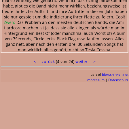
mal so eintönig wie gedacht. Wenn ich das richtig mitbekommen
habe, gibt es die Band nicht mehr wirklich, beziehungsweise ist
heute ihr letzter Auftritt, und ihre Auftritte in diesem Jahr haben
sie nur gespielt um die Indizierung ihrer Platte zu feiern. Cool!
Zwen:
Das Problem an den meisten deutschen Bands, die Ami-
Hardcore machen ist ja, dass sie alle klingen als würde man im
Hintergrund ein Best Of (oder manchmal auch Worst of) Album
von 7Seconds, Circle Jerks, Black Flag usw. laufen lassen. Alles
ganz nett, aber nach den ersten drei 30 Sekunden-Songs hat
man wirklich alles gehört; nicht so Tesla Cessna.
<== zurück
(4 von 24)
weiter ==>
part of
bierschinken.net
Impressum
|
Datenschutz