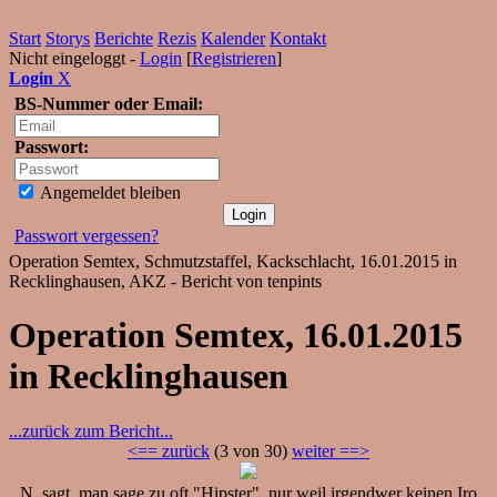
Start
Storys
Berichte
Rezis
Kalender
Kontakt
Nicht eingeloggt -
Login
[
Registrieren
]
Login
X
BS-Nummer oder Email:
Passwort:
Angemeldet bleiben
Passwort vergessen?
Operation Semtex, Schmutzstaffel, Kackschlacht, 16.01.2015 in
Recklinghausen, AKZ - Bericht von tenpints
Operation Semtex, 16.01.2015
in Recklinghausen
...zurück zum Bericht...
<== zurück
(3 von 30)
weiter ==>
N. sagt, man sage zu oft "Hipster", nur weil irgendwer keinen Iro