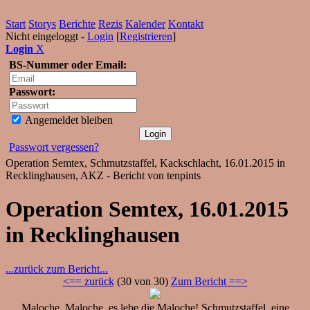
Start
Storys
Berichte
Rezis
Kalender
Kontakt
Nicht eingeloggt -
Login
[
Registrieren
]
Login
X
BS-Nummer oder Email:
Passwort:
Angemeldet bleiben
Passwort vergessen?
Operation Semtex, Schmutzstaffel, Kackschlacht, 16.01.2015 in
Recklinghausen, AKZ - Bericht von tenpints
Operation Semtex, 16.01.2015
in Recklinghausen
...zurück zum Bericht...
<== zurück
(30 von 30)
Zum Bericht ==>
Maloche, Maloche, es lebe die Maloche! Schmutzstaffel, eine