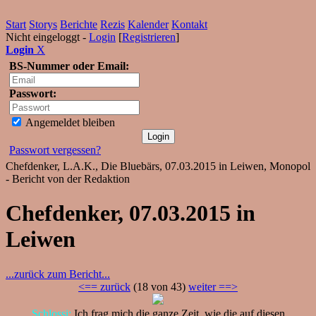
Start
Storys
Berichte
Rezis
Kalender
Kontakt
Nicht eingeloggt -
Login
[
Registrieren
]
Login
X
BS-Nummer oder Email:
Passwort:
Angemeldet bleiben
Passwort vergessen?
Chefdenker, L.A.K., Die Bluebärs, 07.03.2015 in Leiwen, Monopol
- Bericht von der Redaktion
Chefdenker, 07.03.2015 in
Leiwen
...zurück zum Bericht...
<== zurück
(18 von 43)
weiter ==>
Schlossi:
Ich frag mich die ganze Zeit, wie die auf diesen