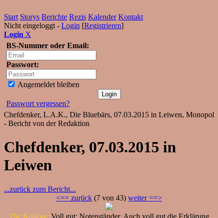
Start
Storys
Berichte
Rezis
Kalender
Kontakt
Nicht eingeloggt -
Login
[
Registrieren
]
Login
X
BS-Nummer oder Email:
Passwort:
Angemeldet bleiben
Passwort vergessen?
Chefdenker, L.A.K., Die Bluebärs, 07.03.2015 in Leiwen, Monopol
- Bericht von der Redaktion
Chefdenker, 07.03.2015 in
Leiwen
...zurück zum Bericht...
<== zurück
(7 von 43)
weiter ==>
The Kollege:
Voll gut: Notenständer. Auch voll gut die Erklärung