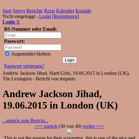
Start
Storys
Berichte
Rezis
Kalender
Kontakt
Nicht eingeloggt -
Login
[
Registrieren
]
Login
X
BS-Nummer oder Email:
Passwort:
Angemeldet bleiben
Passwort vergessen?
Andrew Jackson Jihad, Hard Girls, 19.06.2015 in London (UK),
The Lexington - Bericht von tenpints
Andrew Jackson Jihad,
19.06.2015 in London (UK)
...zurück zum Bericht...
<== zurück
(30 von 40)
weiter ==>
This is not the reason for their screaming, this is one of the nice and