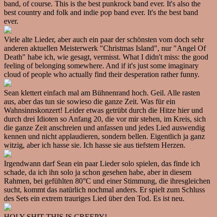
band, of course. This is the best punkrock band ever. It's also the
best country and folk and indie pop band ever. It's the best band
ever.
Viele alte Lieder, aber auch ein paar der schönsten vom doch sehr
anderen aktuellen Meisterwerk "Christmas Island", nur "Angel Of
Death" habe ich, wie gesagt, vermisst. What I didn't miss: the good
feeling of belonging somewhere. And if it's just some imaginary
cloud of people who actually find their desperation rather funny.
Sean klettert einfach mal am Bühnenrand hoch. Geil. Alle rasten
aus, aber das tun sie sowieso die ganze Zeit. Was für ein
Wahnsinnskonzert! Leider etwas getrübt durch die Hitze hier und
durch drei Idioten so Anfang 20, die vor mir stehen, im Kreis, sich
die ganze Zeit anschreien und anfassen und jedes Lied auswendig
kennen und nicht applaudieren, sondern bellen. Eigentlich ja ganz
witzig, aber ich hasse sie. Ich hasse sie aus tiefstem Herzen.
Irgendwann darf Sean ein paar Lieder solo spielen, das finde ich
schade, da ich ihn solo ja schon gesehen habe, aber in diesem
Rahmen, bei gefühlten 80°C und einer Stimmung, die ihresgleichen
sucht, kommt das natürlich nochmal anders. Er spielt zum Schluss
des Sets ein extrem trauriges Lied über den Tod. Es ist neu.
HOLY SHIT THIS IS CREEPY!