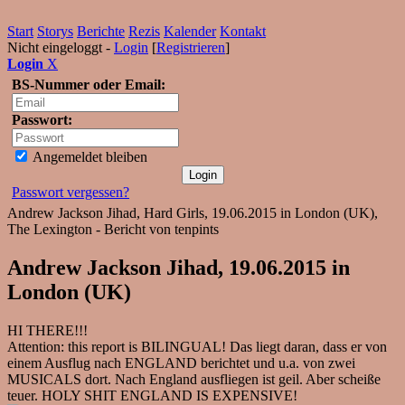
Start
Storys
Berichte
Rezis
Kalender
Kontakt
Nicht eingeloggt -
Login
[
Registrieren
]
Login
X
BS-Nummer oder Email:
Passwort:
Angemeldet bleiben
Passwort vergessen?
Andrew Jackson Jihad, Hard Girls, 19.06.2015 in London (UK),
The Lexington - Bericht von tenpints
Andrew Jackson Jihad, 19.06.2015 in
London (UK)
HI THERE!!!
Attention: this report is BILINGUAL! Das liegt daran, dass er von
einem Ausflug nach ENGLAND berichtet und u.a. von zwei
MUSICALS dort. Nach England ausfliegen ist geil. Aber scheiße
teuer. HOLY SHIT ENGLAND IS EXPENSIVE!