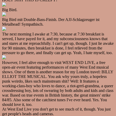
Big Bird.
Big Bird mit Double-Bass-Finish. Der AJJ-Schlagzeuger ist
Metalhead! Sympathisch.
The next morning I awake at 7:30, because at 7:30 breakfast is
served, I have payed for it, and my subconsciousness knows that
and stares at me reproachfully. I can't get up, though. I just lie awake
for 90 minutes, then breakfast is done, I feel relieved from the
pressure to go there, and finally can get up. Yeah, I hate myself, too.
However, I feel alive enough to visit WEST END LIVE, a free
open-air event featuring performances of many West End musical
shows. One of them is another reason for my London travel: BILLY
ELLIOT THE MUSICAL. You ask why yours truly, a hopeless
punk weirdo, likes such mainstream shit? Well: It features a
working-class-boy who loves to dance, a riot-grrrl-grandma, a queer
crossdressing boy, lots of swearing by both adults and kids and class
war. Based on true events in British history, the great miners' strike
84/85. Also some of the catchiest tunes I've ever heard. Yes. You
should love it, too.
At West End Live you don't get to see much of it, though. You just
get people's heads and cameras.