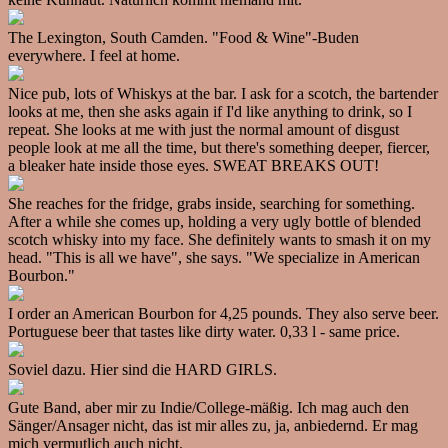
The Lexington, South Camden. "Food & Wine"-Buden
everywhere. I feel at home.
Nice pub, lots of Whiskys at the bar. I ask for a scotch, the bartender
looks at me, then she asks again if I'd like anything to drink, so I
repeat. She looks at me with just the normal amount of disgust
people look at me all the time, but there's something deeper, fiercer,
a bleaker hate inside those eyes. SWEAT BREAKS OUT!
She reaches for the fridge, grabs inside, searching for something.
After a while she comes up, holding a very ugly bottle of blended
scotch whisky into my face. She definitely wants to smash it on my
head. "This is all we have", she says. "We specialize in American
Bourbon."
I order an American Bourbon for 4,25 pounds. They also serve beer.
Portuguese beer that tastes like dirty water. 0,33 l - same price.
Soviel dazu. Hier sind die HARD GIRLS.
Gute Band, aber mir zu Indie/College-mäßig. Ich mag auch den
Sänger/Ansager nicht, das ist mir alles zu, ja, anbiedernd. Er mag
mich vermutlich auch nicht.