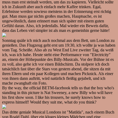
muss man erst steinalt werden, um das zu kapieren. Vielleicht sollte
ich in Zukunft aber auch einfach mehr Kaffee trinken. Egal,
Erlebnisse werden sowieso meistens in der Erinnerung erst richtig
gut. Man muss gar nichts großes machen, Hauptsache, es ist
ungewöhnlich, dann erinnert man sich später mit einem guten
Gefühl daran. Also, ich jedenfalls. Mal wieder ein Beweis dafür,
dass das Leben viel simpler ist als man es gemeinhin gerne hätte!
Sonntag quäle ich mich auch nochmal aus dem Bett, um London zu
genießen. Das Flugzeug geht erst um 19:30, ich wollte ja was haben
vom Tag. Scheiße. Also ab zu West End Live zweiter Tag, da weiß
ich, was ich habe. Heute steht eine Performance von "Electricity"
an, einem der Höhepunkte des Billy-Musicals. Vor der Bühne ist es
zu voll, also gehe ich vor einen Bildschirm. Da stolpere ich doch
tatsächlich fast über die Stars von gestern abend, die sitzen da mit
ihren Eltern und ein paar Kollegen und machen Picknick. Als einer
von ihnen dann auftritt, wird natürlich fleißig gejubelt, und ich
mache zwanghaft ein Foto.
By the way, the official BETM-facebook tells us that the boy who's
standing in this picture is Nat Sweeney, a new Billy who will have
his first show soon. I like his trousers, he surely knows how to
express himself! Would they suit me, what do you think?
Das dritte geniale Musical Londons ist "Matilda", nach einem Buch
von Roald Dahl, über ein kluges kleines Mädchen und eine