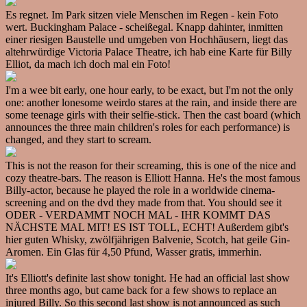
Es regnet. Im Park sitzen viele Menschen im Regen - kein Foto
wert. Buckingham Palace - scheißegal. Knapp dahinter, inmitten
einer riesigen Baustelle und umgeben von Hochhäusern, liegt das
altehrwürdige Victoria Palace Theatre, ich hab eine Karte für Billy
Elliot, da mach ich doch mal ein Foto!
I'm a wee bit early, one hour early, to be exact, but I'm not the only
one: another lonesome weirdo stares at the rain, and inside there are
some teenage girls with their selfie-stick. Then the cast board (which
announces the three main children's roles for each performance) is
changed, and they start to scream.
This is not the reason for their screaming, this is one of the nice and
cozy theatre-bars. The reason is Elliott Hanna. He's the most famous
Billy-actor, because he played the role in a worldwide cinema-
screening and on the dvd they made from that. You should see it
ODER - VERDAMMT NOCH MAL - IHR KOMMT DAS
NÄCHSTE MAL MIT! ES IST TOLL, ECHT! Außerdem gibt's
hier guten Whisky, zwölfjährigen Balvenie, Scotch, hat geile Gin-
Aromen. Ein Glas für 4,50 Pfund, Wasser gratis, immerhin.
It's Elliott's definite last show tonight. He had an official last show
three months ago, but came back for a few shows to replace an
injured Billy. So this second last show is not announced as such