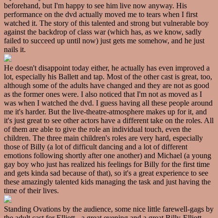
beforehand, but I'm happy to see him live now anyway. His
performance on the dvd actually moved me to tears when I first
watched it. The story of this talented and strong but vulnerable boy
against the backdrop of class war (which has, as we know, sadly
failed to succeed up until now) just gets me somehow, and he just
nails it.
He doesn't disappoint today either, he actually has even improved a
lot, especially his Ballett and tap. Most of the other cast is great, too,
although some of the adults have changed and they are not as good
as the former ones were. I also noticed that I'm not as moved as I
was when I watched the dvd. I guess having all these people around
me it's harder. But the live-theatre-atmosphere makes up for it, and
it's just great to see other actors have a different take on the roles. All
of them are able to give the role an individual touch, even the
children. The three main children's roles are very hard, especially
those of Billy (a lot of difficult dancing and a lot of different
emotions following shortly after one another) and Michael (a young
gay boy who just has realized his feelings for Billy for the first time
and gets kinda sad because of that), so it's a great experience to see
these amazingly talented kids managing the task and just having the
time of their lives.
Standing Ovations by the audience, some nice little farewell-gags by
the adult cast for Elliott - a great evening and a great Billy-Elliott-