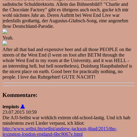
sadistische Schuldirektorin. Allein das Bühnenbild!! "Charlie and
the Chocolate Factory" gibt es übrigens auch noch, gucke ich mir
wohl nächstes Jahr an. Deren Auftritt bei West End Live war
jedenfalls großartig, der Augustus-Glubsch-Song, eine angenehm
fiese Deutschland-Parodie.
Yeah.
After all that bad and expensive beer and all those PEOPLE on the
streets of the West End (I went on foot after BETM through the
whole West End to my room at the University, and it was HELL -
an interesting hell, but hell nonetheless), Duisburg Hauptbahnhof is
the nicest place on earth. Good beer for practically nothing, no
people. I love das Ruhrgebiet! GUTE NACHT!
Kommentare:
tenpints
👤
23.07.2015 10:59
Die AJJ-Setlist war wirklich extrem old-school-lastig. Und ich hab
mindestens zwei Lieder verpasst, ich Idiot:
http://www.setlist.fm/setlist/andrew-jackson-jihad/2015/the-
lexington-london-england-6bc9067e.html