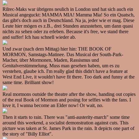
Rilrec-Maks war übrigens neulich in London und hat sich auch ein
Musical angeguckt: MAMMA MIA! Mamma Mia! So ein Quatsch,
das gibt's doch auch in Deutschland. Na ja, jeder wie er mag. Diese
Leute hier mögen es z.B., drei Stunden anzustehen, um dann quasi
nichts zu sehen oder zu erleben. Because it's free, we stand there
and suffer! Ich hau schnell wieder ab.
Und zwar (nach dem Mittag) hier hin: THE BOOK OF
MORMON, Samstags-Matinee. Das Musical der South-Park-
Macher, über Mormonen, Maden, Rassismus und
Genitalverstümmelung. Muss man gesehen haben, um es zu
verstehen, glaube ich. I'm really glad this didn't have a feature at
West End Live, it wouldn't have fit there. Too dark and funny at the
same time. Brilliant show!
Real mormons outside the theatre after the show, handing out copies
of the real Book of Mormon and posing for selfies with the fans. I
love it, I wanna become an Elder now! Or wait, no.
Then it starts to rain. There was "anti-austerity-march" some time
around this weekend, a socialist demonstration against cuts. This
picture was taken at St. James Park in the rain. It depicts one part of
the story of "Billy Elliot".