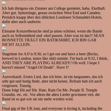
Ich hab übrigens ein Zimmer am College gemietet, haha. Ekelhaft.
Aber gut. Spitzenlage, genau zwischen West End und Camden.
Preislich knapp über den üblichen Londoner Schmuddel-Hotels,
dafür aber auch sauberer.
Einsame Konzertbesuche sind ja umso schöner, wenn die Bands
auch zu Selbstmitleid und -ekel passen. Aber was ist das?! SEAN
BONNETTE TRÄGT EIN BATIKSHIRT, ICH BIN GAR
NICHT ALLEIN.
Stagetime for AJJ is 9:30, so I get out and have a beer (Becks,
brewed in London, tastes like shit) outside. I'm back at 9:32, I think,
AND THEY ARE PLAYING ALREADY! Oh well. I hope I
haven't missed "Angel Of Death". Have I?
Ausverkauft. Erstes Lied, das ich höre, ist ein langsames, das ich
sehr gut und lustig finde, aber nicht kenne. Refrain hab ich auch
vergessen. Traurig.
Dann folgt Hit auf Hit. Hate, Rain On Me. People II. Temple
Grandin. etc. etc. Vor allem die alten Lieder gewinnen viel, die
Band ist so gut wie sie nie mehr werden wird.
Final gig of the UK tour, and everyone is loving it, including the