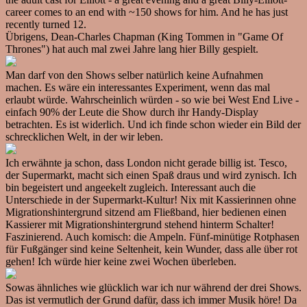
career comes to an end with ~150 shows for him. And he has just
recently turned 12.
Übrigens, Dean-Charles Chapman (King Tommen in "Game Of
Thrones") hat auch mal zwei Jahre lang hier Billy gespielt.
Man darf von den Shows selber natürlich keine Aufnahmen
machen. Es wäre ein interessantes Experiment, wenn das mal
erlaubt würde. Wahrscheinlich würden - so wie bei West End Live -
einfach 90% der Leute die Show durch ihr Handy-Display
betrachten. Es ist widerlich. Und ich finde schon wieder ein Bild der
schrecklichen Welt, in der wir leben.
Ich erwähnte ja schon, dass London nicht gerade billig ist. Tesco,
der Supermarkt, macht sich einen Spaß draus und wird zynisch. Ich
bin begeistert und angeekelt zugleich. Interessant auch die
Unterschiede in der Supermarkt-Kultur! Nix mit Kassierinnen ohne
Migrationshintergrund sitzend am Fließband, hier bedienen einen
Kassierer mit Migrationshintergrund stehend hinterm Schalter!
Faszinierend. Auch komisch: die Ampeln. Fünf-minütige Rotphasen
für Fußgänger sind keine Seltenheit, kein Wunder, dass alle über rot
gehen! Ich würde hier keine zwei Wochen überleben.
Sowas ähnliches wie glücklich war ich nur während der drei Shows.
Das ist vermutlich der Grund dafür, dass ich immer Musik höre! Da