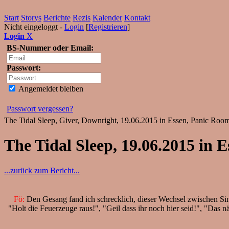
Start
Storys
Berichte
Rezis
Kalender
Kontakt
Nicht eingeloggt -
Login
[
Registrieren
]
Login
X
BS-Nummer oder Email:
Passwort:
Angemeldet bleiben
Passwort vergessen?
The Tidal Sleep, Giver, Downright, 19.06.2015 in Essen, Panic Roo
The Tidal Sleep, 19.06.2015 in E
...zurück zum Bericht...
Fö:
Den Gesang fand ich schrecklich, dieser Wechsel zwischen Sing
"Holt die Feuerzeuge raus!", "Geil dass ihr noch hier seid!", "Das 