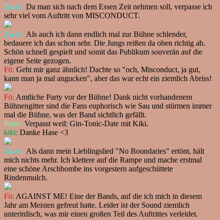
Zwen:
Da man sich nach dem Essen Zeit nehmen soll, verpasse ich
sehr viel vom Auftritt von MISCONDUCT.
Zwen:
Als auch ich dann endlich mal zur Bühne schlender,
bedauere ich das schon sehr. Die Jungs reißen da oben richtig ab.
Schön schnell gespielt und somit das Publikum souverän auf die
eigene Seite gezogen.
Fö:
Geht mir ganz ähnlich! Dachte so "och, Misconduct, ja gut,
kann man ja mal angucken", aber das war echt ein ziemlich Abriss!
Fö:
Amtliche Party vor der Bühne! Dank nicht vorhandenem
Bühnengitter sind die Fans euphorisch wie Sau und stürmen immer
mal die Bühne, was der Band sichtlich gefällt.
Patze:
Verpasst weil: Gin-Tonic-Date mit Kiki.
kiki:
Danke Hase <3
Zwen:
Als dann mein Lieblingslied "No Boundaries" ertönt, hält
mich nichts mehr. Ich klettere auf die Rampe und mache erstmal
eine schöne Arschbombe ins vorgestern aufgeschüttete
Rindenmulch.
Fö:
AGAINST ME! Eine der Bands, auf die ich mich in diesem
Jahr am Meisten gefreut hatte. Leider ist der Sound ziemlich
unterirdisch, was mir einen großen Teil des Auftrittes verleidet.