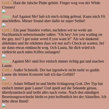
GröLi:
Hast die falsche Platte gehört. Finger weg von der White
Crosses!
Patze:
Auf Against Me! hab ich mich richtig gefreut. Kann mich Fö
anschließen. Mieser Sound aber dafür ne super Setlist!
GröLi:
Ein paar Stunden vorher, nachdem wir ne weile am
Nachbartisch nebeneinander saßen: "Oh hey! Are you waiting on
the guy, too? I got some weed if you want it!" Als wir dankend
ablehnten und ihr erklärten dass wir nur auf's Check-in warten, lief
sie dann etwas enttäuscht weg. Och Laura, für dich würd ich
vielleicht auch mitm Kiffen anfangen!
Patze:
Against Me! sind live einfach immer richtig gut und machen
Laune.
GröLi:
Außer Schmolli. Der hat irgendwie nicht mehr so gudde
Laune die letzten Konzerte hab ich das Gefühl?
GröLi:
Adam Willard ist und bleibt Schlagzeug Gott. Der Typ hat
einfach immer gute Laune! Und spielt auf die Sekunde genau,
überdynamisch und treibt alles nach vorne. Nach den ständigen
Besetzungswechseln bleibt es jetzt hoffentlich bei der Aktuellen. Ich
liebe diese Band!