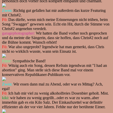
persönlich doch vorher noch komplett entspannt und charmant.
Zwen:
Richtig gut gefallen hat mir außerdem das kurze Featuring
mit Chris#2.
Fö:
Das dürfte, wenn mich meine Erinnerungen nicht trüben, beim
Song "Swagger" gewesen sein. Echt ein Hit, durch die Stimme von
Chris#2 angenehm veredelt.
garagephotographer:
Wir hatten die Band vorher noch gesprochen
und da meinte die Sängerin, dass sie hoffen, dass Chris#2 noch auf
die Bühne kommt. Wunsch erhört!
Fö:
War also ungeprobt? Irgendwie hat man gemerkt, dass Chris
nicht so wirklich wusste, wann sein Einsatz ist.
Patze:
Sympathische Band!
Fö:
Witzig auch ein Song, dessen Refrain irgendwas mit "I had an
abortion" ging. Man stelle sich diese Band mal vor einem
konservativen Republikaner-Publikum vor.
Zwen:
Wir essen dann mal zu Abend, oder war es Mittag? Ach,
egal!
Fö:
Ich hab mir viel zu wenig alkoholfreies Dosenbier geholt. Mist.
kiki:
wir haben zu wenig gegrillt...oder es war zu warm..aber
immerhin gab es ein Kilo Salz. Der Einkaufszettel war definitiv
effizienter als der vor vier Jahren. Fehlte nur der berühmte Eimer.