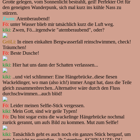
Grotte gelegen, vom Sonnenlicht bestrahlt, geil! Perfekter Ort für
den geneigten Wanderpunk, sich mal kurz ins kühle Nass zu
stürzen.
Zwen:
Atemberaubend!
Fö:
unter Wasser blieb mir tatsächlich kurz die Luft weg.
kiki:
Zwen, Fö...irgendwie "atemberaubend", oder?
GröLi:
In einen einkalten Bergwasserfall reinschwimmen, check!
Träumchen!
Fö:
Beste Dusche!
kiki:
Hier hat uns dann der Schatten verlasssen...
kiki:
..und viel schlimmer: Eine Hängebrücke..diese fiesen
Wackeldinger, wo man (also ich!) immer Angst hat, dass die Teile
gleich zusammenbrechen..Alternative wäre durch den Fluss
durchschwimmen...auch blöd!
Fö:
Leider meinen Selfie-Stick vergessen.
kiki:
Mein Gott, sind wir geile Typen!
Fö:
Du bist sogar extra die wackelinge Hängebrücke nochmal
zurück gerannt, um aufs Bild zu kommen. Mut zum Selfie!
kiki:
Tatsächlich geht es auch noch ein ganzes Stück bergauf, um
gute Aussicht zu genießen...äh "atember...SCHNAUZE; DU