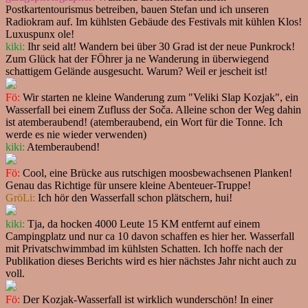
Postkartentourismus betreiben, bauen Stefan und ich unseren
Radiokram auf. Im kühlsten Gebäude des Festivals mit kühlen Klos!
Luxuspunx ole!
kiki:
Ihr seid alt! Wandern bei über 30 Grad ist der neue Punkrock!
Zum Glück hat der FÖhrer ja ne Wanderung in überwiegend
schattigem Gelände ausgesucht. Warum? Weil er jescheit ist!
Fö:
Wir starten ne kleine Wanderung zum "Veliki Slap Kozjak", ein
Wasserfall bei einem Zufluss der Soča. Alleine schon der Weg dahin
ist atemberaubend! (atemberaubend, ein Wort für die Tonne. Ich
werde es nie wieder verwenden)
kiki:
Atemberaubend!
Fö:
Cool, eine Brücke aus rutschigen moosbewachsenen Planken!
Genau das Richtige für unsere kleine Abenteuer-Truppe!
GröLi:
Ich hör den Wasserfall schon plätschern, hui!
kiki:
Tja, da hocken 4000 Leute 15 KM entfernt auf einem
Campingplatz und nur ca 10 davon schaffen es hier her. Wasserfall
mit Privatschwimmbad im kühlsten Schatten. Ich hoffe nach der
Publikation dieses Berichts wird es hier nächstes Jahr nicht auch zu
voll.
Fö:
Der Kozjak-Wasserfall ist wirklich wunderschön! In einer