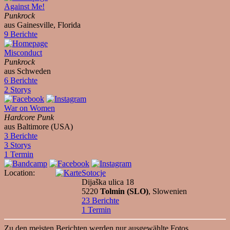
Against Me!
Punkrock
aus Gainesville, Florida
9 Berichte
Misconduct
Punkrock
aus Schweden
6 Berichte
2 Storys
War on Women
Hardcore Punk
aus Baltimore (USA)
3 Berichte
3 Storys
1 Termin
Location:
Sotocje
Dijaška ulica 18
5220
Tolmin (SLO)
, Slowenien
23 Berichte
1 Termin
Zu den meisten Berichten werden nur ausgewählte Fotos