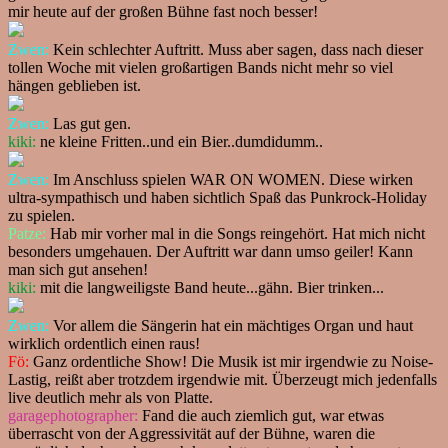
mir heute auf der großen Bühne fast noch besser!
Zwen:
Kein schlechter Auftritt. Muss aber sagen, dass nach dieser
tollen Woche mit vielen großartigen Bands nicht mehr so viel
hängen geblieben ist.
Zwen:
Las gut gen.
kiki:
ne kleine Fritten..und ein Bier..dumdidumm..
Zwen:
Im Anschluss spielen WAR ON WOMEN. Diese wirken
ultra-sympathisch und haben sichtlich Spaß das Punkrock-Holiday
zu spielen.
Patze:
Hab mir vorher mal in die Songs reingehört. Hat mich nicht
besonders umgehauen. Der Auftritt war dann umso geiler! Kann
man sich gut ansehen!
kiki:
mit die langweiligste Band heute...gähn. Bier trinken...
Zwen:
Vor allem die Sängerin hat ein mächtiges Organ und haut
wirklich ordentlich einen raus!
Fö:
Ganz ordentliche Show! Die Musik ist mir irgendwie zu Noise-
Lastig, reißt aber trotzdem irgendwie mit. Überzeugt mich jedenfalls
live deutlich mehr als von Platte.
garagephotographer:
Fand die auch ziemlich gut, war etwas
überrascht von der Aggressivität auf der Bühne, waren die