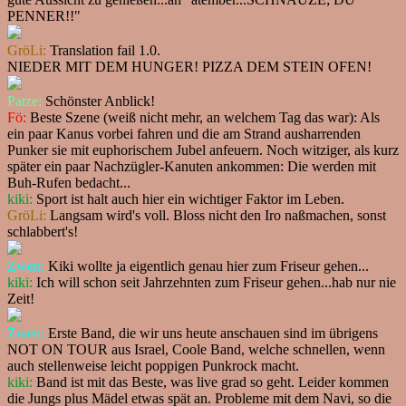
PENNER!!"
GröLi:
Translation fail 1.0.
NIEDER MIT DEM HUNGER! PIZZA DEM STEIN OFEN!
Patze:
Schönster Anblick!
Fö:
Beste Szene (weiß nicht mehr, an welchem Tag das war): Als
ein paar Kanus vorbei fahren und die am Strand ausharrenden
Punker sie mit euphorischem Jubel anfeuern. Noch witziger, als kurz
später ein paar Nachzügler-Kanuten ankommen: Die werden mit
Buh-Rufen bedacht...
kiki:
Sport ist halt auch hier ein wichtiger Faktor im Leben.
GröLi:
Langsam wird's voll. Bloss nicht den Iro naßmachen, sonst
schlabbert's!
Zwen:
Kiki wollte ja eigentlich genau hier zum Friseur gehen...
kiki:
Ich will schon seit Jahrzehnten zum Friseur gehen...hab nur nie
Zeit!
Zwen:
Erste Band, die wir uns heute anschauen sind im übrigens
NOT ON TOUR aus Israel, Coole Band, welche schnellen, wenn
auch stellenweise leicht poppigen Punkrock macht.
kiki:
Band ist mit das Beste, was live grad so geht. Leider kommen
die Jungs plus Mädel etwas spät an. Probleme mit dem Navi, so die