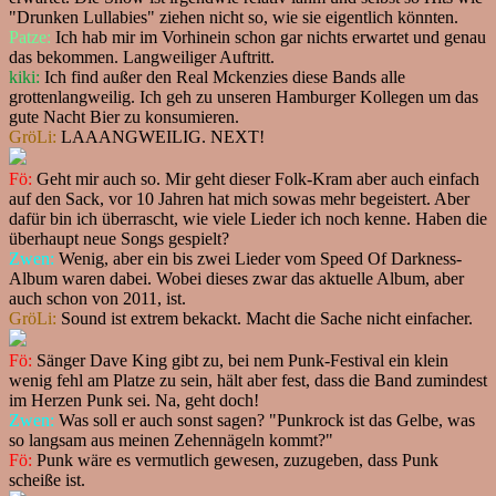
"Drunken Lullabies" ziehen nicht so, wie sie eigentlich könnten.
Patze:
Ich hab mir im Vorhinein schon gar nichts erwartet und genau
das bekommen. Langweiliger Auftritt.
kiki:
Ich find außer den Real Mckenzies diese Bands alle
grottenlangweilig. Ich geh zu unseren Hamburger Kollegen um das
gute Nacht Bier zu konsumieren.
GröLi:
LAAANGWEILIG. NEXT!
Fö:
Geht mir auch so. Mir geht dieser Folk-Kram aber auch einfach
auf den Sack, vor 10 Jahren hat mich sowas mehr begeistert. Aber
dafür bin ich überrascht, wie viele Lieder ich noch kenne. Haben die
überhaupt neue Songs gespielt?
Zwen:
Wenig, aber ein bis zwei Lieder vom Speed Of Darkness-
Album waren dabei. Wobei dieses zwar das aktuelle Album, aber
auch schon von 2011, ist.
GröLi:
Sound ist extrem bekackt. Macht die Sache nicht einfacher.
Fö:
Sänger Dave King gibt zu, bei nem Punk-Festival ein klein
wenig fehl am Platze zu sein, hält aber fest, dass die Band zumindest
im Herzen Punk sei. Na, geht doch!
Zwen:
Was soll er auch sonst sagen? "Punkrock ist das Gelbe, was
so langsam aus meinen Zehennägeln kommt?"
Fö:
Punk wäre es vermutlich gewesen, zuzugeben, dass Punk
scheiße ist.