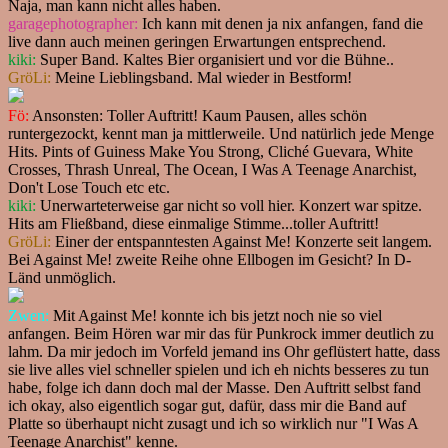
Naja, man kann nicht alles haben.
garagephotographer:
Ich kann mit denen ja nix anfangen, fand die
live dann auch meinen geringen Erwartungen entsprechend.
kiki:
Super Band. Kaltes Bier organisiert und vor die Bühne..
GröLi:
Meine Lieblingsband. Mal wieder in Bestform!
Fö:
Ansonsten: Toller Auftritt! Kaum Pausen, alles schön
runtergezockt, kennt man ja mittlerweile. Und natürlich jede Menge
Hits. Pints of Guiness Make You Strong, Cliché Guevara, White
Crosses, Thrash Unreal, The Ocean, I Was A Teenage Anarchist,
Don't Lose Touch etc etc.
kiki:
Unerwarteterweise gar nicht so voll hier. Konzert war spitze.
Hits am Fließband, diese einmalige Stimme...toller Auftritt!
GröLi:
Einer der entspanntesten Against Me! Konzerte seit langem.
Bei Against Me! zweite Reihe ohne Ellbogen im Gesicht? In D-
Länd unmöglich.
Zwen:
Mit Against Me! konnte ich bis jetzt noch nie so viel
anfangen. Beim Hören war mir das für Punkrock immer deutlich zu
lahm. Da mir jedoch im Vorfeld jemand ins Ohr geflüstert hatte, dass
sie live alles viel schneller spielen und ich eh nichts besseres zu tun
habe, folge ich dann doch mal der Masse. Den Auftritt selbst fand
ich okay, also eigentlich sogar gut, dafür, dass mir die Band auf
Platte so überhaupt nicht zusagt und ich so wirklich nur "I Was A
Teenage Anarchist" kenne.