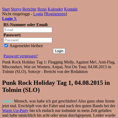
Start
Storys
Berichte
Rezis
Kalender
Kontakt
Nicht eingeloggt -
Login
[
Registrieren
]
Login
X
BS-Nummer oder Email:
Passwort:
Angemeldet bleiben
Passwort vergessen?
Punk Rock Holiday Tag 1: Flogging Molly, Against Me!, Anti-Flag,
Misconduct, War on Women, Astpai, Not On Tour, 04.08.2015 in
Tolmin (SLO), Sotocje - Bericht von der Redaktion
Punk Rock Holiday Tag 1, 04.08.2015 in
Tolmin (SLO)
Zwen:
Mensch, was habe ich gut geschlafen! Also ganz ohne Ironie
jetzt mal. Erschöpft von der Fahrt und nach den guten Bands bei der
Warm Up-Party
bin ich einfach nur todmüde in mein Zelt gefallen
und habe tatsächlich bis acht oder neun durchgepennt. Leider wurde