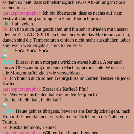
es dann so heiß, dass schnellstmöglich etwas Abkühlung im Soca
suchen musste.
garagephotographer:
Ich bin überrascht, dass es nachts auf 'nem
Festival-Camping so ruhig sein kann. Find ich prima.
kiki:
Puh, zelten...
Fö:
Ich hab auch gut geschlafen und bin sehr zufrieden mit unserer
kleinen Zelt-WG! 8-9 Uhr scheint aber wohl das Maximum zu sein,
danach sind die Temperaturen einfach nicht mehr auszuhalten...aber
zum wach werden gibt's ja noch den Fluss.
Patze:
Soča! Soča! Soča!
Zwen:
Dieser ist nun morgens wirklich etwas kühler. Aber nach
kurzer Überwindung und einem Flachköpper ins kalte Wasser ist
alle Morgenmuffeligkeit wie weggeblasen.
Fö:
Ich brauch auch so nen Gebirgsfluss im Garten. Besser als jeder
Kaffee!
garagephotographer:
Besser als Kaffee? Pfui!
Fö:
Wer von uns beiden hatte denn den Vergleich?
kiki:
kalt bleibt kalt, bleibt kalt!
Zwen:
Heute geht es übrigens, bevor es ans Bandgucken geht, nach
Kobarid. Einem kleinen, verschlafenen Dörfchen in der Nähe von
Tolmin.
Fö:
Postkartenmotiv, Leude!
garagephotographer:
Während die feinen Leutchen