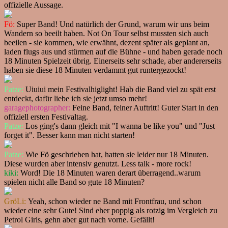
offizielle Aussage.
Fö:
Super Band! Und natürlich der Grund, warum wir uns beim
Wandern so beeilt haben. Not On Tour selbst mussten sich auch
beeilen - sie kommen, wie erwähnt, dezent später als geplant an,
laden flugs aus und stürmen auf die Bühne - und haben gerade noch
18 Minuten Spielzeit übrig. Einerseits sehr schade, aber andererseits
haben sie diese 18 Minuten verdammt gut runtergezockt!
Patze:
Uiuiui mein Festivalhiglight! Hab die Band viel zu spät erst
entdeckt, dafür liebe ich sie jetzt umso mehr!
garagephotographer:
Feine Band, feiner Auftritt! Guter Start in den
offiziell ersten Festivaltag.
Patze:
Los ging's dann gleich mit "I wanna be like you" und "Just
forget it". Besser kann man nicht starten!
Patze:
Wie Fö geschrieben hat, hatten sie leider nur 18 Minuten.
Diese wurden aber intensiv genutzt. Less talk - more rock!
kiki:
Word! Die 18 Minuten waren derart überragend..warum
spielen nicht alle Band so gute 18 Minuten?
GröLi:
Yeah, schon wieder ne Band mit Frontfrau, und schon
wieder eine sehr Gute! Sind eher poppig als rotzig im Vergleich zu
Petrol Girls, gehn aber gut nach vorne. Gefällt!