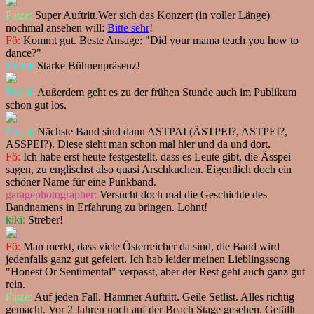
Patze:
Super Auftritt.Wer sich das Konzert (in voller Länge)
nochmal ansehen will:
Bitte sehr
!
Fö:
Kommt gut. Beste Ansage: "Did your mama teach you how to
dance?"
Zwen:
Starke Bühnenpräsenz!
Zwen:
Außerdem geht es zu der frühen Stunde auch im Publikum
schon gut los.
Zwen:
Nächste Band sind dann ASTPAI (ÄSTPEI?, ASTPEI?,
ASSPEI?). Diese sieht man schon mal hier und da und dort.
Fö:
Ich habe erst heute festgestellt, dass es Leute gibt, die Ässpei
sagen, zu englischst also quasi Arschkuchen. Eigentlich doch ein
schöner Name für eine Punkband.
garagephotographer:
Versucht doch mal die Geschichte des
Bandnamens in Erfahrung zu bringen. Lohnt!
kiki:
Streber!
Fö:
Man merkt, dass viele Österreicher da sind, die Band wird
jedenfalls ganz gut gefeiert. Ich hab leider meinen Lieblingssong
"Honest Or Sentimental" verpasst, aber der Rest geht auch ganz gut
rein.
Patze:
Auf jeden Fall. Hammer Auftritt. Geile Setlist. Alles richtig
gemacht. Vor 2 Jahren noch auf der Beach Stage gesehen. Gefällt