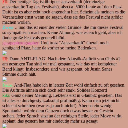
Fö:
Der heutige Tag ist übrigens ausverkauft (der einzige
ausverkaufte Tag des Festivals), also ca. 5000 Leute auf dem Platz.
Dafür ist es aber echt noch angenehm hier. Scheint als meinen es die
Veranstalter ernst wenn sie sagen, dass sie das Festival nicht größer
machen wollen.
Zwen:
...und das ist einer der vielen Gründe, die mir dieses Festival
so sympathisch machen. Keine Ahnung, wie es euch geht, aber ich
finde große Festivals generell blöd.
garagephotographer:
Und trotz "Ausverkauft" überall noch
genügend Platz, hatte da vorher so meine Bedenken.
Fö:
Dann ANTI-FLAG! Nach dem Akustik-Auftritt von Chris #2
am gestrigen Tag sind wir mal gespannt, wie das mit kompletter
Band klingt. Insbesondere sind wir gespannt, ob Justin Sanes
Stimme durch hält.
Patze:
Anti-Flag habe ich in letzter Zeit wohl einfach zu oft gesehen.
Die Auftritte ähneln sich doch sehr stark. Solides Konzert!
kiki:
Ganz deiner Meinung. Letztens erst in Glaubitz gesehen. Das
ist alles so durchgestylt..absolut profimäßig. Kann man jetzt nicht
schlecht schreiben (war es ja auch nicht!). Aber so ein wenig
Spontanität würde dem Ganzen doch etwas besser zu Gesicht
stehen. Jeder Spruch sitzt an der richtigen Stelle, jeder Move wirkt
geplant..das gestern hat mir eindeutig mehr zu gesagt.