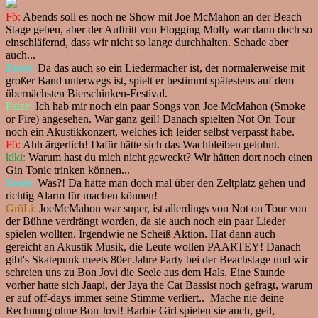
Fö:
Abends soll es noch ne Show mit Joe McMahon an der Beach
Stage geben, aber der Auftritt von Flogging Molly war dann doch so
einschläfernd, dass wir nicht so lange durchhalten. Schade aber
auch...
Zwen:
Da das auch so ein Liedermacher ist, der normalerweise mit
großer Band unterwegs ist, spielt er bestimmt spätestens auf dem
übernächsten Bierschinken-Festival.
Patze:
Ich hab mir noch ein paar Songs von Joe McMahon (Smoke
or Fire) angesehen. War ganz geil! Danach spielten Not On Tour
noch ein Akustikkonzert, welches ich leider selbst verpasst habe.
Fö:
Ahh ärgerlich! Dafür hätte sich das Wachbleiben gelohnt.
kiki:
Warum hast du mich nicht geweckt? Wir hätten dort noch einen
Gin Tonic trinken können...
Zwen:
Was?! Da hätte man doch mal über den Zeltplatz gehen und
richtig Alarm für machen können!
GröLi:
JoeMcMahon war super, ist allerdings von Not on Tour von
der Bühne verdrängt worden, da sie auch noch ein paar Lieder
spielen wollten. Irgendwie ne Scheiß Aktion. Hat dann auch
gereicht an Akustik Musik, die Leute wollen PAARTEY! Danach
gibt's Skatepunk meets 80er Jahre Party bei der Beachstage und wir
schreien uns zu Bon Jovi die Seele aus dem Hals. Eine Stunde
vorher hatte sich Jaapi, der Jaya the Cat Bassist noch gefragt, warum
er auf off-days immer seine Stimme verliert.. Mache nie deine
Rechnung ohne Bon Jovi! Barbie Girl spielen sie auch, geil,