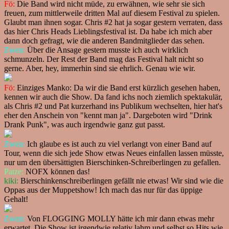
Fö:
Die Band wird nicht müde, zu erwähnen, wie sehr sie sich
freuen, zum mittlerweile dritten Mal auf diesem Festival zu spielen.
Glaubt man ihnen sogar. Chris #2 hat ja sogar gestern verraten, dass
das hier Chris Heads Lieblingsfestival ist. Da habe ich mich aber
dann doch gefragt, wie die anderen Bandmitglieder das sehen.
Zwen:
Über die Ansage gestern musste ich auch wirklich
schmunzeln. Der Rest der Band mag das Festival halt nicht so
gerne. Aber, hey, immerhin sind sie ehrlich. Genau wie wir.
Fö:
Einziges Manko: Da wir die Band erst kürzlich gesehen haben,
kennen wir auch die Show. Da fand ichs noch ziemlich spektakulär,
als Chris #2 und Pat kurzerhand ins Publikum wechselten, hier hat's
eher den Anschein von "kennt man ja". Dargeboten wird "Drink
Drank Punk", was auch irgendwie ganz gut passt.
Zwen:
Ich glaube es ist auch zu viel verlangt von einer Band auf
Tour, wenn die sich jede Show etwas Neues einfallen lassen müsste,
nur um den übersättigten Bierschinken-Schreiberlingen zu gefallen.
Patze:
NOFX können das!
kiki:
Bierschinkenschreiberlingen gefällt nie etwas! Wir sind wie die
Oppas aus der Muppetshow! Ich mach das nur für das üppige
Gehalt!
Zwen:
Von FLOGGING MOLLY hätte ich mir dann etwas mehr
erwartet. Die Show ist irgendwie relativ lahm und selbst so Hits wie