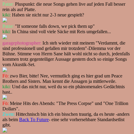
Patze:
Pluspunkt: die neue Songs gehen live auf jeden Fall besser
rein als auf Platte.
kiki:
Haben sie nicht nur 2-3 neue gespielt?
Patze:
"If someone falls down, we pick them up"
kiki:
In China sind voll viele Säcke mit Reis umgefallen...
garagephotographer:
Ich steh wieder mit meinem "Verdammt, die
sind professionell und gefallen mir trotzdem"-Dilemma vor der
Bühne. Stimme von Herrn Sane hält wohl nicht so durch, jedenfalls
kommen trotz gegenteiliger Aussage gestern doch so einige Songs
vom Akustik-Set.
Fö:
zwo Bier, bitte! Nee, vermutlich ging es hier grad um Peace
Brothers and Sisters. Man kennt die Ansagen ja mittlerweile.
kiki:
Und das nicht nur, weil du so ein phänomenales Gedächtnis
hast..
Fö:
Meine Hits des Abends: "The Press Corpse" und "One Trillion
Dollars".
Zwen:
Hittechnisch bin ich ein bisschen traurig, da es heute -anders
als beim
Back To Future
- eine sehr vorhersehbare Standardsetlist
gibt.