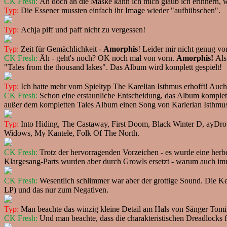
CK Fresh:
Ah doch an die Maske kann ich mich glaub ich erinnern, was
Typ:
Die Essener mussten einfach ihr Image wieder "aufhübschen".
Typ:
Achja piff und paff nicht zu vergessen!
Typ:
Zeit für Gemächlichkeit -
Amorphis
! Leider mir nicht genug vo
CK Fresh:
Äh - geht's noch? OK noch mal von vorn.
Amorphis!
Als
"Tales from the thousand lakes". Das Album wird komplett gespielt!
Typ:
Ich hatte mehr vom Spieltyp The Karelian Isthmus erhofft! Auch w
CK Fresh:
Schon eine erstaunliche Entscheidung, das Album komplett 
außer dem kompletten Tales Album einen Song von Karlerian Isthmus 
Typ:
Into Hiding, The Castaway, First Doom, Black Winter D, ayDrow
Widows, My Kantele, Folk Of The North.
CK Fresh:
Trotz der hervorragenden Vorzeichen - es wurde eine her
Klargesang-Parts wurden aber durch Growls ersetzt - warum auch imm
CK Fresh:
Wesentlich schlimmer war aber der grottige Sound. Die Ke
LP) und das nur zum Negativen.
Typ:
Man beachte das winzig kleine Detail am Hals von Sänger Tomi
CK Fresh:
Und man beachte, dass die charakteristischen Dreadlocks f