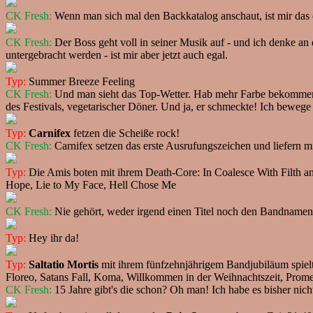
CK Fresh:
Wenn man sich mal den Backkatalog anschaut, ist mir das e
CK Fresh:
Der Boss geht voll in seiner Musik auf - und ich denke an
untergebracht werden - ist mir aber jetzt auch egal.
Typ:
Summer Breeze Feeling
CK Fresh:
Und man sieht das Top-Wetter. Hab mehr Farbe bekommen al
des Festivals, vegetarischer Döner. Und ja, er schmeckte! Ich beweg
Typ:
Carnifex
fetzen die Scheiße rock!
CK Fresh:
Carnifex setzen das erste Ausrufungszeichen und liefern mir
Typ:
Die Amis boten mit ihrem Death-Core: In Coalesce With Filth an
Hope, Lie to My Face, Hell Chose Me
CK Fresh:
Nie gehört, weder irgend einen Titel noch den Bandnamen,
Typ:
Hey ihr da!
Typ:
Saltatio Mortis
mit ihrem fünfzehnjährigem Bandjubiläum spielt
Floreo, Satans Fall, Koma, Willkommen in der Weihnachtszeit, Prom
CK Fresh:
15 Jahre gibt's die schon? Oh man! Ich habe es bisher nich