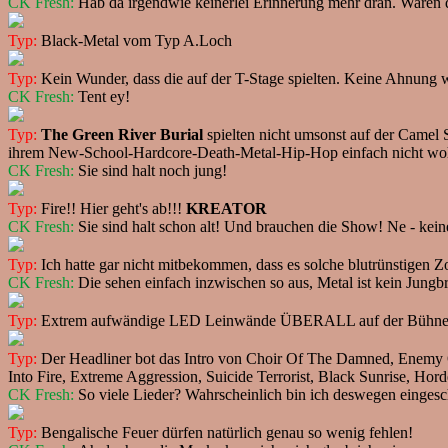
CK Fresh:
Hab da irgendwie keinerlei Erinnerung mehr dran. Waren 
Typ:
Black-Metal vom Typ A.Loch
Typ:
Kein Wunder, dass die auf der T-Stage spielten. Keine Ahnung war
CK Fresh:
Tent ey!
Typ:
The Green River Burial
spielten nicht umsonst auf der Camel 
ihrem New-School-Hardcore-Death-Metal-Hip-Hop einfach nicht wohin.
CK Fresh:
Sie sind halt noch jung!
Typ:
Fire!! Hier geht's ab!!!
KREATOR
CK Fresh:
Sie sind halt schon alt! Und brauchen die Show! Ne - keine
Typ:
Ich hatte gar nicht mitbekommen, dass es solche blutrünstigen 
CK Fresh:
Die sehen einfach inzwischen so aus, Metal ist kein Jungb
Typ:
Extrem aufwändige LED Leinwände ÜBERALL auf der Bühne
Typ:
Der Headliner bot das Intro von Choir Of The Damned, Enemy O
Into Fire, Extreme Aggression, Suicide Terrorist, Black Sunrise, Hord
CK Fresh:
So viele Lieder? Wahrscheinlich bin ich deswegen eingesc
Typ:
Bengalische Feuer dürfen natürlich genau so wenig fehlen!