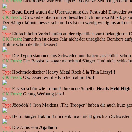
CK Fresh:
Elektrohexe war echt super! Das ganze Zelt hat gekocht! Ic
Typ:
Dead Lord
waren die Überraschung des Festivals! Entweder weil
CK Fresh:
Du warst einfach nur so besoffen! Ich finde so Musik ja 
Der Sänger könnte besser sein und es ist ein wenig wenig los auf d
Typ:
Einfach beim Vorbeilaufen an der eigentlich sonst belanglosen
C
CK Fresh:
Immerhin ist dieses Jahr nicht der unsägliche Bembers au
Bühne schon deutlich besser!
Typ:
Die Typen stammen aus Schweden und haben tatsächlich schon e
CK Fresh:
Der Bassist ist sogar manchmal Sänger. Und nicht schlechte
Typ:
Hochmelodischer Heavy Metal Rock à la Thin Lizzy!!!
CK Fresh:
Ok, lassen wir die Kirche mal im Dorf.
Typ:
Fast so schön wie Lemmi! Ihre neue Scheibe
Heads Held High
CK Fresh:
Genug Werbung jetzt!
Typ:
Jöööööh!! Iron Maidens „The Trooper“ haben die auch kurz gespie
Typ:
Beim Sänger Hakim Krim denkt man nicht gleich an Schweden... 
Typ:
Die Amis von
Agalloch