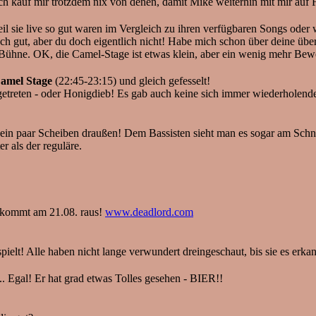
h kauf mir trotzdem nix von denen, damit Mike weiterhin mit mir auf F
 sie live so gut waren im Vergleich zu ihren verfügbaren Songs oder w
auch gut, aber du doch eigentlich nicht! Habe mich schon über deine 
er Bühne. OK, die Camel-Stage ist etwas klein, aber ein wenig mehr B
amel Stage
(22:45-23:15) und gleich gefesselt!
fgetreten - oder Honigdieb! Es gab auch keine sich immer wiederholen
in paar Scheiben draußen! Dem Bassisten sieht man es sogar am Schn
r als der reguläre.
kommt am 21.08. raus!
www.deadlord.com
lt! Alle haben nicht lange verwundert dreingeschaut, bis sie es erkan
Egal! Er hat grad etwas Tolles gesehen - BIER!!