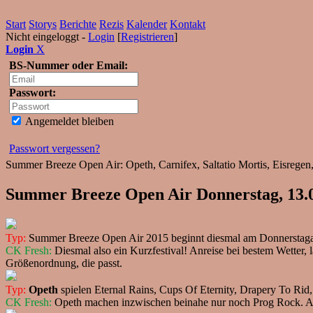
Start
Storys
Berichte
Rezis
Kalender
Kontakt
Nicht eingeloggt -
Login
[
Registrieren
]
Login
X
BS-Nummer oder Email:
Passwort:
Angemeldet bleiben
Passwort vergessen?
Summer Breeze Open Air: Opeth, Carnifex, Saltatio Mortis, Eisregen,
Summer Breeze Open Air Donnerstag, 13.0
Typ:
Summer Breeze Open Air 2015 beginnt diesmal am Donnerstag
CK Fresh:
Diesmal also ein Kurzfestival! Anreise bei bestem Wetter, 
Größenordnung, die passt.
Typ:
Opeth
spielen Eternal Rains, Cups Of Eternity, Drapery To Ri
CK Fresh:
Opeth machen inzwischen beinahe nur noch Prog Rock. Al