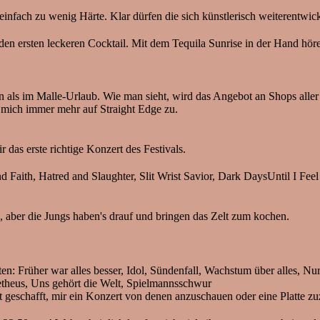
infach zu wenig Härte. Klar dürfen die sich künstlerisch weiterentwick
 den ersten leckeren Cocktail. Mit dem Tequila Sunrise in der Hand hö
s im Malle-Urlaub. Wie man sieht, wird das Angebot an Shops aller A
e mich immer mehr auf Straight Edge zu.
 das erste richtige Konzert des Festivals.
d Faith, Hatred and Slaughter, Slit Wrist Savior, Dark DaysUntil I F
 aber die Jungs haben's drauf und bringen das Zelt zum kochen.
en: Früher war alles besser, Idol, Sündenfall, Wachstum über alles, N
etheus, Uns gehört die Welt, Spielmannsschwur
t geschafft, mir ein Konzert von denen anzuschauen oder eine Platte zuz