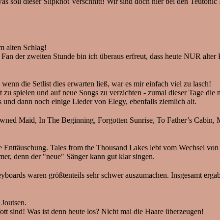
 soll dieser Slipknot Verschnitt! Wir sind doch hier bei den Teutonic
m alten Schlag!
 Fan der zweiten Stunde bin ich überaus erfreut, dass heute NUR alte
enn die Setlist dies erwarten ließ, war es mir einfach viel zu lasch!
zu spielen und auf neue Songs zu verzichten - zumal dieser Tage die n
und dann noch einige Lieder von Elegy, ebenfalls ziemlich alt.
ned Maid, In The Beginning, Forgotten Sunrise, To Father’s Cabin, 
be Enttäuschung. Tales from the Thousand Lakes lebt vom Wechsel vo
er, denn der "neue" Sänger kann gut klar singen.
yboards waren größtenteils sehr schwer auszumachen. Insgesamt ergab
 Joutsen.
ott sind! Was ist denn heute los? Nicht mal die Haare überzeugen!