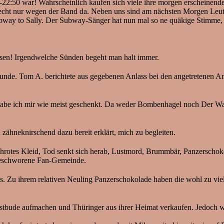
0-22:50 war! Wahrscheinlich kaufen sich viele ihre morgen erscheinen
echt nur wegen der Band da. Neben uns sind am nächsten Morgen Leute
Subway to Sally. Der Subway-Sänger hat nun mal so ne quäkige Stimme
ssen! Irgendwelche Sünden begeht man halt immer.
de. Tom A. berichtete aus gegebenen Anlass bei den angetretenen A
habe ich mir wie meist geschenkt. Da weder Bombenhagel noch Der Wach
hneknirschend dazu bereit erklärt, mich zu begleiten.
chrotes Kleid, Tod senkt sich herab, Lustmord, Brummbär, Panzerschok
ngeschworene Fan-Gemeinde.
u ihrem relativen Neuling Panzerschokolade haben die wohl zu viel 
stbude aufmachen und Thüringer aus ihrer Heimat verkaufen. Jedoch war 