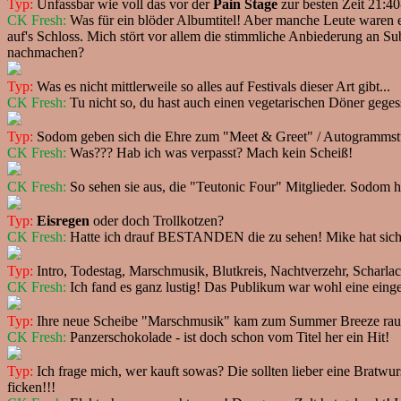
Typ:
Unfassbar wie voll das vor der
Pain Stage
zur besten Zeit 21:4
CK Fresh:
Was für ein blöder Albumtitel! Aber manche Leute waren 
auf's Schloss. Mich stört vor allem die stimmliche Anbiederung an 
nachmachen?
Typ:
Was es nicht mittlerweile so alles auf Festivals dieser Art gibt...
CK Fresh:
Tu nicht so, du hast auch einen vegetarischen Döner gege
Typ:
Sodom geben sich die Ehre zum "Meet & Greet" / Autogrammstun
CK Fresh:
Was??? Hab ich was verpasst? Mach kein Scheiß!
CK Fresh:
So sehen sie aus, die "Teutonic Four" Mitglieder. Sodom 
Typ:
Eisregen
oder doch Trollkotzen?
CK Fresh:
Hatte ich drauf BESTANDEN die zu sehen! Mike hat sich zä
Typ:
Intro, Todestag, Marschmusik, Blutkreis, Nachtverzehr, Scharla
CK Fresh:
Ich fand es ganz lustig! Das Publikum war wohl eine ei
Typ:
Ihre neue Scheibe "Marschmusik" kam zum Summer Breeze raus. Z
CK Fresh:
Panzerschokolade - ist doch schon vom Titel her ein Hit!
Typ:
Ich frage mich, wer kauft sowas? Die sollten lieber eine Bratwur
ficken!!!