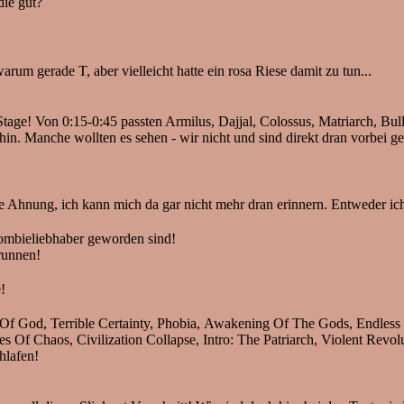
die gut?
um gerade T, aber vielleicht hatte ein rosa Riese damit zu tun...
Stage! Von 0:15-0:45 passten Armilus, Dajjal, Colossus, Matriarch, Bull
 Manche wollten es sehen - wir nicht und sind direkt dran vorbei ge
 Ahnung, ich kann mich da gar nicht mehr dran erinnern. Entweder ich w
Zombieliebhaber geworden sind!
runnen!
!
f God, Terrible Certainty, Phobia, Awakening Of The Gods, Endless P
es Of Chaos, Civilization Collapse, Intro: The Patriarch, Violent Revol
hlafen!