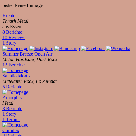
bisher keine Einträge
Kreator
Thrash Metal
aus Essen
8 Berichte
10 Reviews
1 Story
Summer Breeze Open Air
Metal, Hardcore, Dark Rock
12 Berichte
Saltatio Mortis
Mittelalter-Rock, Folk Metal
5 Berichte
Amorphis
Metal
3 Berichte
1 Story
1 Termin
Carnifex
2 Berichte