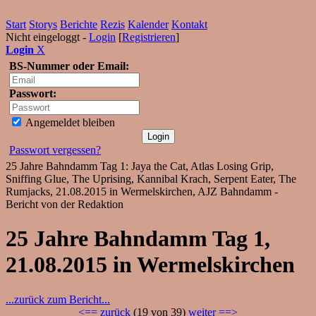
Start
Storys
Berichte
Rezis
Kalender
Kontakt
Nicht eingeloggt -
Login
[
Registrieren
]
Login
X
BS-Nummer oder Email:
Passwort:
Angemeldet bleiben
Passwort vergessen?
25 Jahre Bahndamm Tag 1: Jaya the Cat, Atlas Losing Grip,
Sniffing Glue, The Uprising, Kannibal Krach, Serpent Eater, The
Rumjacks, 21.08.2015 in Wermelskirchen, AJZ Bahndamm -
Bericht von der Redaktion
25 Jahre Bahndamm Tag 1,
21.08.2015 in Wermelskirchen
...zurück zum Bericht...
<== zurück
(19 von 39)
weiter ==>