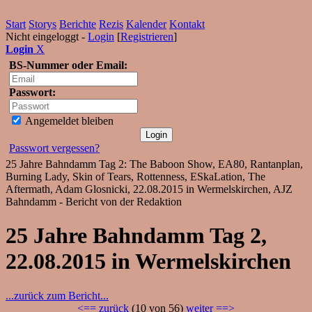
Start
Storys
Berichte
Rezis
Kalender
Kontakt
Nicht eingeloggt -
Login
[
Registrieren
]
Login
X
BS-Nummer oder Email:
Passwort:
Angemeldet bleiben
Passwort vergessen?
25 Jahre Bahndamm Tag 2: The Baboon Show, EA80, Rantanplan,
Burning Lady, Skin of Tears, Rottenness, ESkaLation, The
Aftermath, Adam Glosnicki, 22.08.2015 in Wermelskirchen, AJZ
Bahndamm - Bericht von der Redaktion
25 Jahre Bahndamm Tag 2,
22.08.2015 in Wermelskirchen
...zurück zum Bericht...
<== zurück
(10 von 56)
weiter ==>