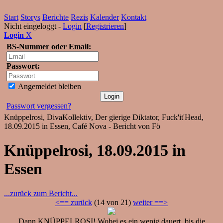
Start
Storys
Berichte
Rezis
Kalender
Kontakt
Nicht eingeloggt -
Login
[
Registrieren
]
Login
X
BS-Nummer oder Email:
Passwort:
Angemeldet bleiben
Passwort vergessen?
Knüppelrosi, DivaKollektiv, Der gierige Diktator, Fuck'it'Head,
18.09.2015 in Essen, Café Nova - Bericht von Fö
Knüppelrosi, 18.09.2015 in
Essen
...zurück zum Bericht...
<== zurück
(14 von 21)
weiter ==>
Dann KNÜPPELROSI! Wobei es ein wenig dauert, bis die