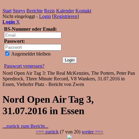
Start
Storys
Berichte
Rezis
Kalender
Kontakt
Nicht eingeloggt -
Login
[
Registrieren
]
Login
X
BS-Nummer oder Email:
Passwort:
Angemeldet bleiben
Passwort vergessen?
Nord Open Air Tag 3: The Real McKenzies, The Porters, Peter Pan
Speedrock, Three Minute Record, V8 Wankers, 31.07.2016 in
Essen, Viehofer Platz - Bericht von Zwen
Nord Open Air Tag 3,
31.07.2016 in Essen
...zurück zum Bericht...
<== zurück
(7 von 20)
weiter ==>