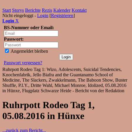
Start
Storys
Berichte
Rezis
Kalender
Kontakt
Nicht eingeloggt -
Login
[
Registrieren
]
Login
X
BS-Nummer oder Email:
Passwort:
Angemeldet bleiben
Passwort vergessen?
Ruhrpott Rodeo Tag 1: Wizo, Adolescents, Suicidal Tendencies,
Knochenfabrik, Jello Biafra and the Guantanamo School of
Medicine, The Slackers, Zwakkelmann, The Baboon Show, Buster
Shuffle, P.I.Y., Dritte Wahl, Michael Monroe, Idolized, 05.08.2016
in Hünxe, Flugplatz Schwarze Heide - Bericht von der Redaktion
Ruhrpott Rodeo Tag 1,
05.08.2016 in Hünxe
...zurück zum Bericht...