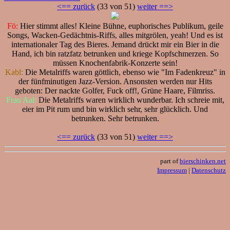
<== zurück
(33 von 51)
weiter ==>
Fö:
Hier stimmt alles! Kleine Bühne, euphorisches Publikum, geile
Songs, Wacken-Gedächtnis-Riffs, alles mitgrölen, yeah! Und es ist
internationaler Tag des Bieres. Jemand drückt mir ein Bier in die
Hand, ich bin ratzfatz betrunken und kriege Kopfschmerzen. So
müssen Knochenfabrik-Konzerte sein!
Kabl:
Die Metalriffs waren göttlich, ebenso wie "Im Fadenkreuz" in
der fünfminutigen Jazz-Version. Ansonsten werden nur Hits
geboten: Der nackte Golfer, Fuck off!, Grüne Haare, Filmriss.
Frau Aal:
Die Metalriffs waren wirklich wunderbar. Ich schreie mit,
eier im Pit rum und bin wirklich sehr, sehr glücklich. Und
betrunken. Sehr betrunken.
<== zurück
(33 von 51)
weiter ==>
part of
bierschinken.net
Impressum
|
Datenschutz