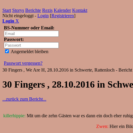
Start
Storys
Berichte
Rezis
Kalender
Kontakt
Nicht eingeloggt -
Login
[
Registrieren
]
Login
X
BS-Nummer oder Email:
Passwort:
Angemeldet bleiben
Passwort vergessen?
30 Fingers , We Are H, 28.10.2016 in Schwerte, Rattenloch - Bericht
30 Fingers , 28.10.2016 in Schwe
...zurück zum Bericht...
killerhippie:
Mit um die zehn Gästen war es dann ein doch eher ruhi
Zwen:
Hier ein Bild