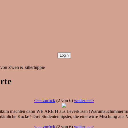
 von Zwen & killerhippie
rte
<== zurück
(2 von 6)
weiter ==>
likum machten dann WE ARE H aus Leverkusen (Warumauchimmermanda
dämliche Kacke? Drei Studentenhipster, die eine wirre Mischung aus M
<== zurück
(2 von 6)
weiter ==>