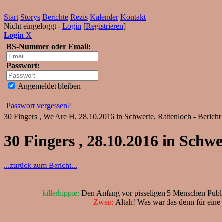
Start
Storys
Berichte
Rezis
Kalender
Kontakt
Nicht eingeloggt -
Login
[
Registrieren
]
Login
X
BS-Nummer oder Email:
Passwort:
Angemeldet bleiben
Passwort vergessen?
30 Fingers , We Are H, 28.10.2016 in Schwerte, Rattenloch - Bericht
30 Fingers , 28.10.2016 in Schwe
...zurück zum Bericht...
killerhippie:
Den Anfang vor pisseligen 5 Menschen Pub
Zwen:
Altah! Was war das denn für eine 