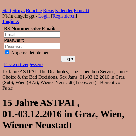
Start
Storys
Berichte
Rezis
Kalender
Kontakt
Nicht eingeloggt -
Login
[
Registrieren
]
Login
X
BS-Nummer oder Email:
Passwort:
Angemeldet bleiben
Passwort vergessen?
15 Jahre ASTPAI: The Deadnotes, The Liberation Service, James
Choice & the Bad Decisions, Sex Jams, 01.-03.12.2016 in Graz
(Sub), Wien (B72), Wiener Neustadt (Triebwerk) - Bericht von
Patze
15 Jahre ASTPAI ,
01.-03.12.2016 in Graz, Wien,
Wiener Neustadt