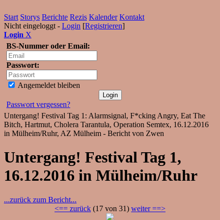
Start
Storys
Berichte
Rezis
Kalender
Kontakt
Nicht eingeloggt -
Login
[
Registrieren
]
Login
X
BS-Nummer oder Email:
Passwort:
Angemeldet bleiben
Passwort vergessen?
Untergang! Festival Tag 1: Alarmsignal, F*cking Angry, Eat The
Bitch, Hartmut, Cholera Tarantula, Operation Semtex, 16.12.2016
in Mülheim/Ruhr, AZ Mülheim - Bericht von Zwen
Untergang! Festival Tag 1,
16.12.2016 in Mülheim/Ruhr
...zurück zum Bericht...
<== zurück
(17 von 31)
weiter ==>