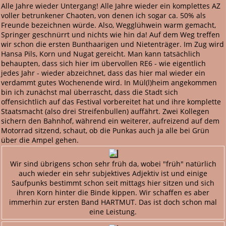
Alle Jahre wieder Untergang! Alle Jahre wieder ein komplettes AZ
voller betrunkener Chaoten, von denen ich sogar ca. 50% als
Freunde bezeichnen würde. Also, Wegglühwein warm gemacht,
Springer geschnürrt und nichts wie hin da! Auf dem Weg treffen
wir schon die ersten Bunthaarigen und Nietenträger. Im Zug wird
Hansa Pils, Korn und Nugat gereicht. Man kann tatsächlich
behaupten, dass sich hier im übervollen RE6 - wie eigentlich
jedes Jahr - wieder abzeichnet, dass das hier mal wieder ein
verdammt gutes Wochenende wird. In Mül(l)heim angekommen
bin ich zunächst mal überrascht, dass die Stadt sich
offensichtlich auf das Festival vorbereitet hat und ihre komplette
Staatsmacht (also drei Streifenbullen) auffährt. Zwei Kollegen
sichern den Bahnhof, während ein weiterer, aufreizend auf dem
Motorrad sitzend, schaut, ob die Punkas auch ja alle bei Grün
über die Ampel gehen.
Wir sind übrigens schon sehr früh da, wobei "früh" natürlich
auch wieder ein sehr subjektives Adjektiv ist und einige
Saufpunks bestimmt schon seit mittags hier sitzen und sich
ihren Korn hinter die Binde kippen. Wir schaffen es aber
immerhin zur ersten Band HARTMUT. Das ist doch schon mal
eine Leistung.